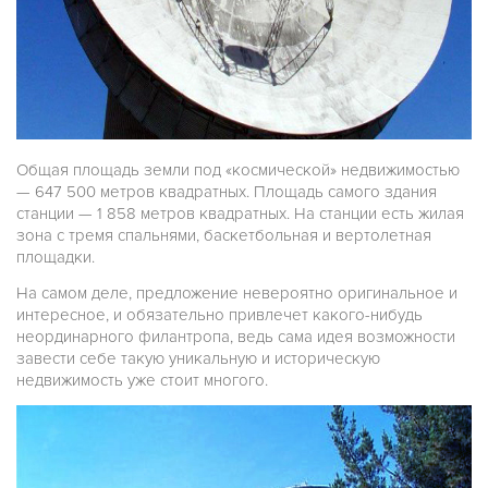
Общая площадь земли под «космической» недвижимостью
— 647 500 метров квадратных. Площадь самого здания
станции — 1 858 метров квадратных. На станции есть жилая
зона с тремя спальнями, баскетбольная и вертолетная
площадки.
На самом деле, предложение невероятно оригинальное и
интересное, и обязательно привлечет какого-нибудь
неординарного филантропа, ведь сама идея возможности
завести себе такую уникальную и историческую
недвижимость уже стоит многого.