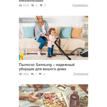
thesteinstudio
Дизайн&Арт
8724
0
0
26 июля, 13:00
Пылесос Samsung – надежный
уборщик для вашего дома
Технологии
1820
1
0
29 ноября, 20:00