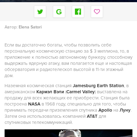
Автор:
Elena Satori
Если вы достаточно богаты, чтобы позволить себе
персональную космическую станцию за $ 3 миллиона, то, в
приложение к полностью автономному бункеру, способному
выдержать ядерную атаку, вам полагается еще и настоящая
обсерватория и радиотелескоп высотой в 11-ти этажный
дом.
Наземная космическая станция
Jamesburg Earth Station
, в
американском
Кармэл Вэли
(
Carmel Valley
) выставлена на
продажу для всех желающих ее приобрести. Станция была
построена
NASA
в 1968 году, специально для того, чтобы
принимать передачи приземления спутника
Apollo
на
Луну
.
Затем она использовалась компанией
AT&T
для
спутниковых телекоммуникаций.