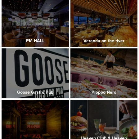
PM HALL
Veranda on the river
Goose Gastro Pub
Pioppo Nero
Heaven Club & Heaven