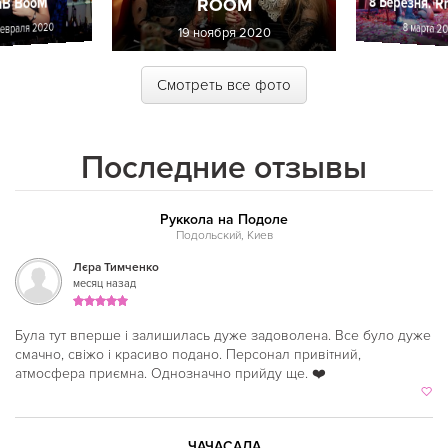
8 Березня. 
nB BooM
ROOM
евраля 2020
8 марта 2
19 ноября 2020
Смотреть все фото
Последние отзывы
Руккола на Подоле
Подольский, Киев
Лєра Тимченко
месяц назад
Була тут вперше і залишилась дуже задоволена. Все було дуже
смачно, свіжо і красиво подано. Персонал привітний,
атмосфера приємна. Однозначно прийду ще. ❤️
ЧАЧАСАЛА