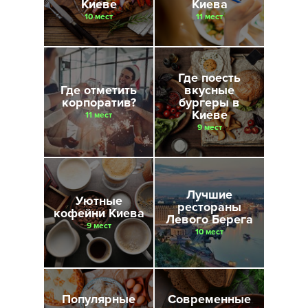
Киеве
Киева
10 мест
11 мест
Где поесть
Где отметить
вкусные
корпоратив?
бургеры в
Киеве
11 мест
9 мест
Лучшие
Уютные
рестораны
кофейни Киева
Левого Берега
9 мест
10 мест
Популярные
Современные