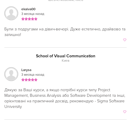
ekaiva00
3 месяца назад
Були з подругами на дівич-вечорі. Дуже естетично, драйвово та
затишно!
School of Visual Communication
Киев
Larysa
3 месяца назад
Дякую за Ваші курси, а якщо потрібні курси типу Project
Management, Business Analysis або Software Development та інші,
орієнтовані на практичний досвід, рекомендую - Sigma Software
University