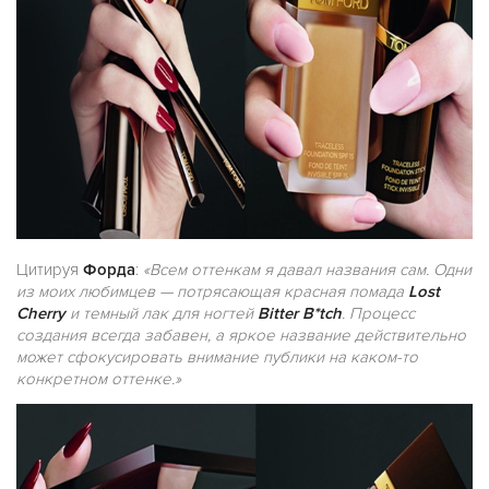
Цитируя
Форда
:
«Всем оттенкам я давал названия сам. Одни
из моих любимцев — потрясающая красная помада
Lost
Cherry
и темный лак для ногтей
Bitter B*tch
. Процесс
создания всегда забавен, а яркое название действительно
может сфокусировать внимание публики на каком-то
конкретном оттенке.»