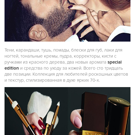
Тени, карандаши, тушь, помады, блески для губ, лаки для
ногтей, тональные кремы, пудра, корректоры, кисти с
ручками из красного дерева, два новых аромата
special
edition
и средства по уходу за кожей. Всего сто тридцать
две позиции. Коллекция для любителей роскошных цветов
и текстур, стилизированная в духе ярких 70-х.