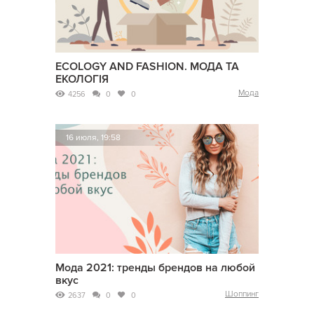
ECOLOGY AND FASHION. МОДА ТА
ЕКОЛОГІЯ
Мода
4256
0
0
16 июля, 19:58
Мода 2021: тренды брендов на любой
вкус
Шоппинг
2637
0
0