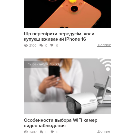
Що перевірити передусім, коли
купуєш вживаний iPhone 16
Шоппинг
2100
0
0
12 сентября, 15:00
Особенности выбора WiFi камер
видеонаблюдения
Шоппинг
2407
0
0