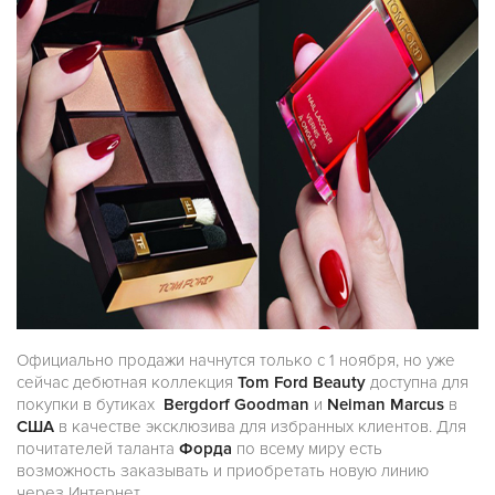
Официально продажи начнутся только с 1 ноября, но уже
сейчас дебютная коллекция
Tom Ford Beauty
доступна для
покупки в бутиках
Bergdorf Goodman
и
Neiman Marcus
в
США
в качестве эксклюзива для избранных клиентов. Для
почитателей таланта
Форда
по всему миру есть
возможность заказывать и приобретать новую линию
через Интернет.