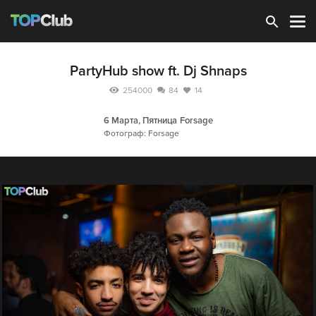
Зарегистрироваться
PartyHub show ft. Dj Shnaps
254000
84
14
6 Марта, Пятница
Forsage
Фотограф: Forsage