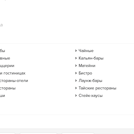
да
бы
Чайные
вные
Кальян-бары
ццерии
Матейни
и гостиницах
Бистро
стораны-отели
Лаунж-бары
стораны
Тайские рестораны
ши
Стейк-хаусы