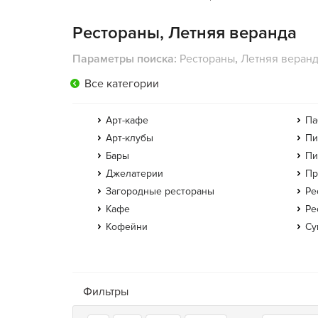
Рестораны, Летняя веранда
Параметры поиска:
Рестораны
,
Летняя веран
Все категории
Арт-кафе
Па
Арт-клубы
Пи
Бары
Пи
Джелатерии
Пр
Загородные рестораны
Ре
Кафе
Ре
Кофейни
Су
Фильтры