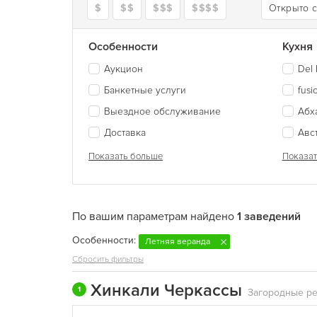
$
$$
$$$
$$$$
Открыто 
Особенности
Кухня
Аукцион
Del 
Банкетные услуги
fusi
Выездное обслуживание
Абх
Доставка
Авс
Показать больше
Показат
По вашим параметрам найдено
1 заведений
Особенности:
Летняя веранда
Сбросить фильтры
Хинкали Черкассы
1
Загородные р