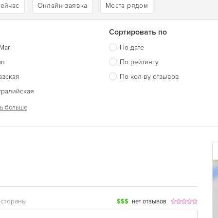
сейчас
Онлайн-заявка
Места рядом
Сортировать по
Mar
По дате
on
По рейтингу
азская
По кол-ву отзывов
тралийская
ь больше
естораны
$$$
нет отзывов