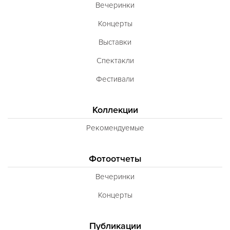
Вечеринки
Неаполитанская
Концерты
Балканская
Выставки
Адриатическая
Спектакли
Сербская
Фестивали
Баварская
Вегетарианская
Коллекции
Морепродукты
Рекомендуемые
Карибская
Фотоотчеты
Иранская
Вечеринки
BBQ
Концерты
Одесская
Публикации