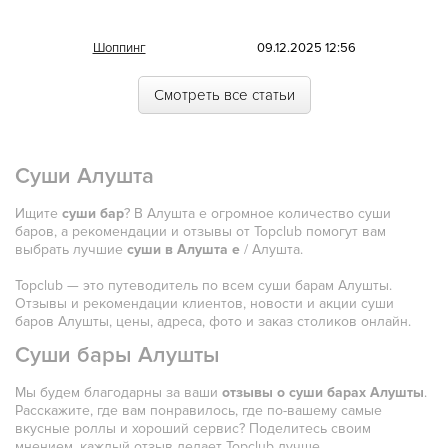
Морская
Шоппинг
09.12.2025 12:56
Немецкая
Смотреть все статьи
Норвежская
Полинезийская
Суши Алушта
Польская
Португальская
Ищите
суши бар
? В Алушта е огромное количество суши
баров, а рекомендации и отзывы от Topclub помогут вам
Румынская
выбрать лучшие
суши в Алушта е
/ Алушта.
Русская
Topclub — это путеводитель по всем суши барам Алушты.
Отзывы и рекомендации клиентов, новости и акции суши
Сирийская
баров Алушты, цены, адреса, фото и заказ столиков онлайн.
Суши бары Алушты
Скандинавская
Мы будем благодарны за ваши
Смешанная
отзывы о суши барах Алушты
.
Расскажите, где вам понравилось, где по-вашему самые
вкусные роллы и хороший сервис? Поделитесь своим
Средиземноморская
мнением, каждый отзыв делает Topclub лучше.