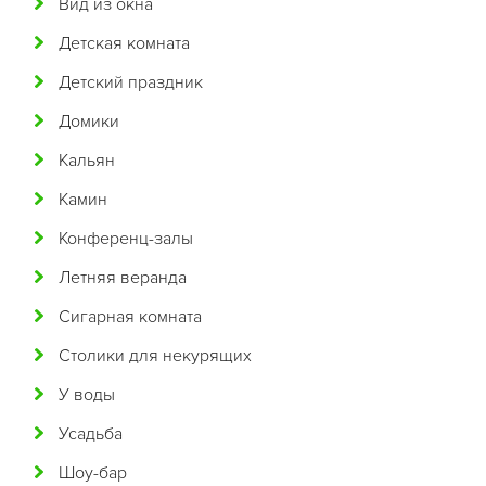
Вид из окна
Бразильская
Детская комната
Бурятская
Детский праздник
Валлийская
Домики
Венгерская
Кальян
Восточная
Камин
Вьетнамская
Конференц-залы
Гавайская
Летняя веранда
Голландская
Сигарная комната
Греческая
Столики для некурящих
Грузинская
У воды
Датская
Усадьба
Домашняя
Шоу-бар
Еврейская