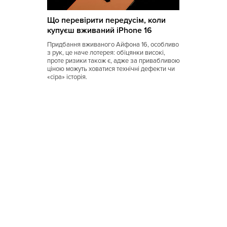
Коми
Що перевірити передусім, коли
Корейская
купуєш вживаний iPhone 16
Кубинская
Придбання вживаного Айфона 16, особливо
з рук, це наче лотерея: обіцянки високі,
Кухня Магриба
проте ризики також є, адже за привабливою
ціною можуть ховатися технічні дефекти чи
«сіра» історія.
Латышская
Литовская
Луизианская
Малайзийская
Марийская
Марокканская
Мексиканская
Молдавская
Монгольская