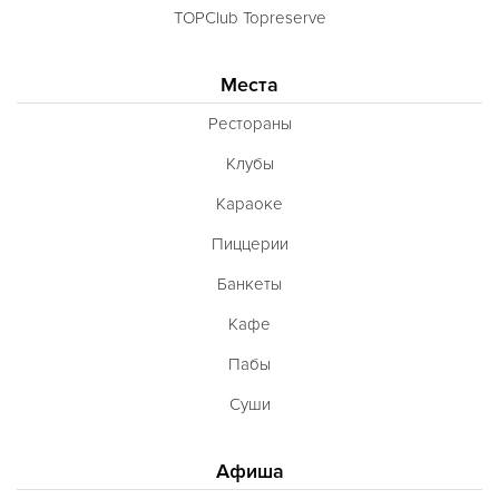
Французская
TOPClub Topreserve
Чешская
Шведская
Места
Швейцарская
Рестораны
Шотландская
Клубы
Эстонская
Караоке
Югославская
Пиццерии
Японская
Банкеты
Латиноамериканская
Кафе
Гастрономическая
Пабы
Ливанская
Суши
Эклектическая
Афиша
Паназиатская