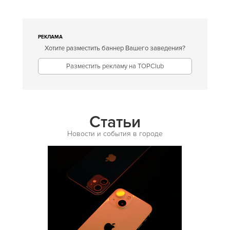
Европейская
Египетская
РЕКЛАМА
Хотите разместить баннер Вашего заведения?
Индийская
Разместить рекламу на TOPClub
Иракская
Ирландская
Испанская
Статьи
Итальянская
Новости и события в городе
Кавказская
Казахская
Калмыцкая
Киргизская
Китайская