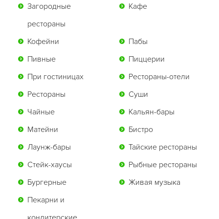
Загородные
Кафе
рестораны
Кофейни
Пабы
Пивные
Пиццерии
При гостиницах
Рестораны-отели
Рестораны
Суши
Чайные
Кальян-бары
Матейни
Бистро
Лаунж-бары
Тайские рестораны
Стейк-хаусы
Рыбные рестораны
Бургерные
Живая музыка
Пекарни и
кондитерские