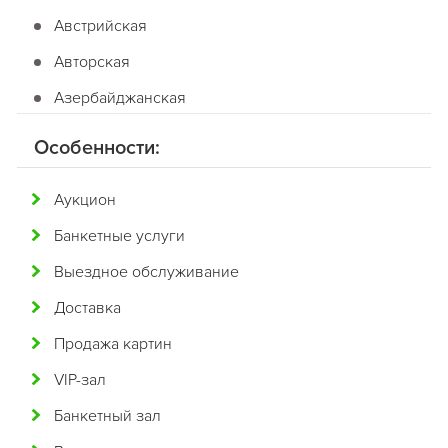
Австрийская
Авторская
Азербайджанская
Американская
Особенности:
Английская
Аукцион
Арабская
Банкетные услуги
Аргентинская
Выездное обслуживание
Армянская
Доставка
Африканская
Продажа картин
Белорусская
VIP-зал
Бельгийская
Банкетный зал
Болгарская