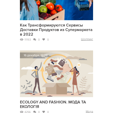
Как Трансформируются Сервисы
Доставки Продуктов из Супермаркета
в 2022
Шоппинг
11193
0
0
16 декабря, 12:38
ECOLOGY AND FASHION. МОДА ТА
ЕКОЛОГІЯ
Мода
4256
0
0