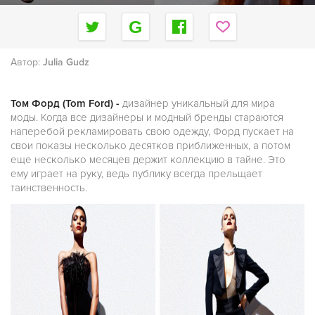
Автор:
Julia Gudz
Том Форд (Tom Ford) -
дизайнер уникальный для мира
моды. Когда все дизайнеры и модный бренды стараются
наперебой рекламировать свою одежду, Форд пускает на
свои показы несколько десятков приближенных, а потом
еще несколько месяцев держит коллекцию в тайне. Это
ему играет на руку, ведь публику всегда прельщает
таинственность.