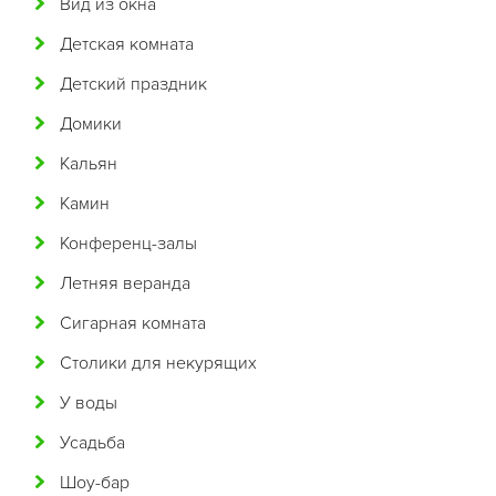
Вид из окна
Бразильская
Детская комната
Бурятская
Детский праздник
Валлийская
Домики
Венгерская
Кальян
Восточная
Камин
Вьетнамская
Конференц-залы
Гавайская
Летняя веранда
Голландская
Сигарная комната
Греческая
Столики для некурящих
Грузинская
У воды
Датская
Усадьба
Домашняя
Шоу-бар
Еврейская