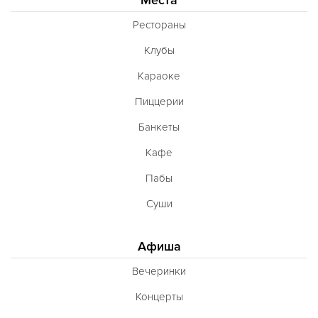
Французская
Рестораны
Чешская
Клубы
Шведская
Караоке
Швейцарская
Пиццерии
Шотландская
Банкеты
Эстонская
Кафе
Югославская
Пабы
Японская
Суши
Латиноамериканская
Гастрономическая
Афиша
Ливанская
Вечеринки
Эклектическая
Концерты
Паназиатская