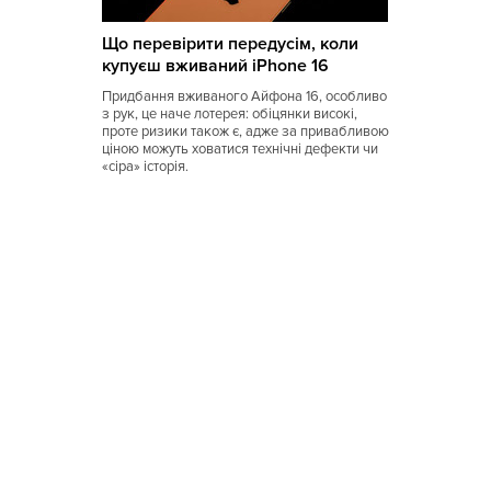
Коми
Що перевірити передусім, коли
Корейская
купуєш вживаний iPhone 16
Кубинская
Придбання вживаного Айфона 16, особливо
з рук, це наче лотерея: обіцянки високі,
Кухня Магриба
проте ризики також є, адже за привабливою
ціною можуть ховатися технічні дефекти чи
«сіра» історія.
Латышская
Литовская
Луизианская
Малайзийская
Марийская
Марокканская
Мексиканская
Молдавская
Монгольская