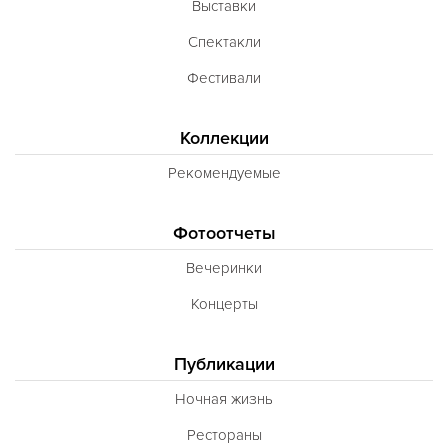
Выставки
Неаполитанская
Спектакли
Балканская
Фестивали
Адриатическая
Сербская
Коллекции
Баварская
Рекомендуемые
Вегетарианская
Фотоотчеты
Морепродукты
Вечеринки
Карибская
Концерты
Иранская
BBQ
Публикации
Одесская
Ночная жизнь
Рестораны