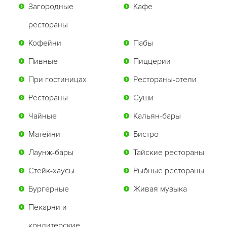
Загородные
Кафе
рестораны
Кофейни
Пабы
Пивные
Пиццерии
При гостиницах
Рестораны-отели
Рестораны
Суши
Чайные
Кальян-бары
Матейни
Бистро
Лаунж-бары
Тайские рестораны
Стейк-хаусы
Рыбные рестораны
Бургерные
Живая музыка
Пекарни и
кондитерские