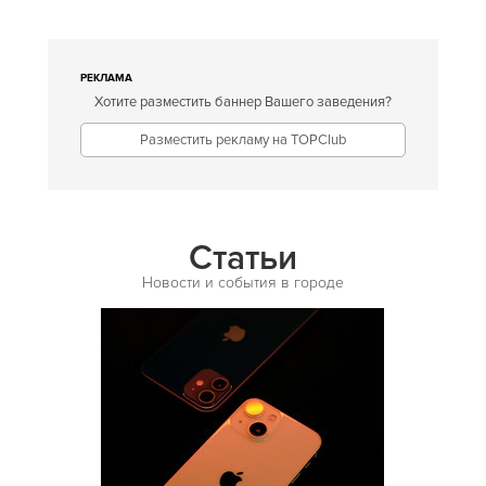
Европейская
Египетская
РЕКЛАМА
Хотите разместить баннер Вашего заведения?
Индийская
Разместить рекламу на TOPClub
Иракская
Ирландская
Испанская
Статьи
Итальянская
Новости и события в городе
Кавказская
Казахская
Калмыцкая
Киргизская
Китайская