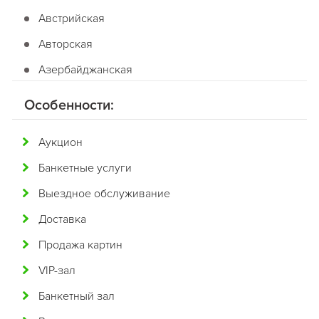
Австрийская
Авторская
Азербайджанская
Американская
Особенности:
Английская
Аукцион
Арабская
Банкетные услуги
Аргентинская
Выездное обслуживание
Армянская
Доставка
Африканская
Продажа картин
Белорусская
VIP-зал
Бельгийская
Банкетный зал
Болгарская