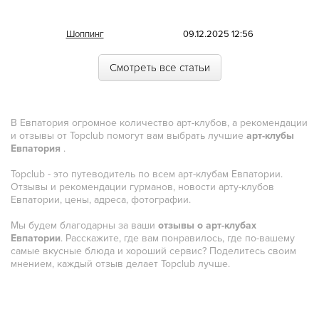
Морская
Шоппинг
09.12.2025 12:56
Немецкая
Смотреть все статьи
Норвежская
Полинезийская
В Евпатория огромное количество арт-клубов, а рекомендации
Польская
и отзывы от Topclub помогут вам выбрать лучшие
арт-клубы
Евпатория
.
Португальская
Topclub - это путеводитель по всем арт-клубам Евпатории.
Румынская
Отзывы и рекомендации гурманов, новости арту-клубов
Евпатории, цены, адреса, фотографии.
Русская
Мы будем благодарны за ваши
отзывы о арт-клубах
Сирийская
Евпатории
. Расскажите, где вам понравилось, где по-вашему
самые вкусные блюда и хороший сервис? Поделитесь своим
Скандинавская
мнением, каждый отзыв делает Topclub лучше.
Смешанная
Средиземноморская