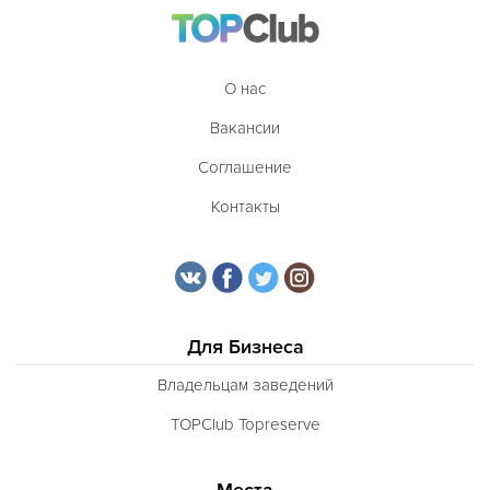
Таджикская
Тайская
О нас
Татарская
Вакансии
Тибетская
Соглашение
Тосканская
Контакты
Тунисская
Турецкая
Узбекская
Украинская
Для Бизнеса
Уральская
Владельцам заведений
Филиппинская
TOPClub Topreserve
Финская
Места