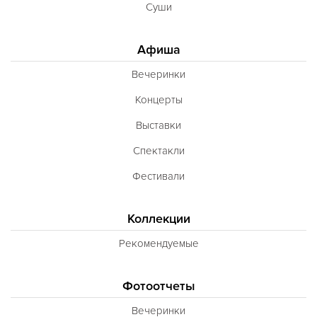
Суши
Полинезийская
Польская
Афиша
Португальская
Вечеринки
Румынская
Концерты
Русская
Выставки
Сирийская
Спектакли
Скандинавская
Фестивали
Смешанная
Коллекции
Средиземноморская
Рекомендуемые
Таджикская
Тайская
Фотоотчеты
Татарская
Вечеринки