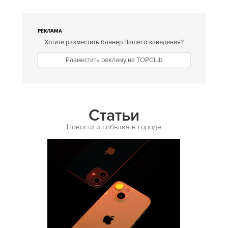
Американская
Английская
РЕКЛАМА
Хотите разместить баннер Вашего заведения?
Арабская
Разместить рекламу на TOPClub
Аргентинская
Армянская
Африканская
Статьи
Белорусская
Новости и события в городе
Бельгийская
Болгарская
Бразильская
Бурятская
Валлийская
Венгерская