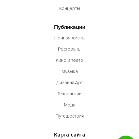
Тибетская
Концерты
Тосканская
Тунисская
Публикации
Турецкая
Ночная жизнь
Узбекская
Рестораны
Украинская
Кино и театр
Уральская
Музыка
Филиппинская
Дизайн&Арт
Финская
Технологии
Французская
Мода
Чешская
Путешествия
Шведская
Карта сайта
Швейцарская