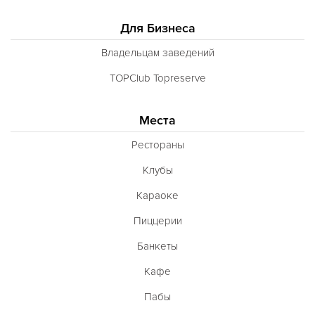
Кухня Магриба
Для Бизнеса
Латышская
Литовская
Владельцам заведений
Луизианская
TOPClub Topreserve
Малайзийская
Места
Марийская
Рестораны
Марокканская
Клубы
Мексиканская
Караоке
Молдавская
Пиццерии
Монгольская
Банкеты
Морская
Кафе
Немецкая
Пабы
Норвежская