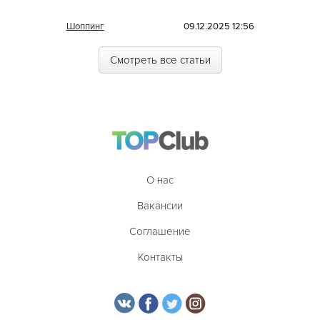
Иракская
Шоппинг
09.12.2025 12:56
Ирландская
Смотреть все статьи
Испанская
Итальянская
Кавказская
Казахская
Калмыцкая
О нас
Киргизская
Вакансии
Китайская
Соглашение
Коми
Контакты
Корейская
Кубинская