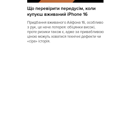
Що перевірити передусім, коли
Восточная
купуєш вживаний iPhone 16
Вьетнамская
Придбання вживаного Айфона 16, особливо
з рук, це наче лотерея: обіцянки високі,
Гавайская
проте ризики також є, адже за привабливою
ціною можуть ховатися технічні дефекти чи
Голландская
«сіра» історія.
Греческая
Грузинская
Датская
Домашняя
Еврейская
Европейская
Египетская
Индийская