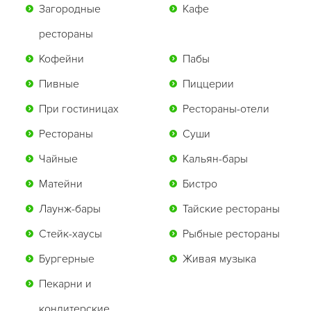
Загородные
Кафе
рестораны
Кофейни
Пабы
Пивные
Пиццерии
При гостиницах
Рестораны-отели
Рестораны
Суши
Чайные
Кальян-бары
Матейни
Бистро
Лаунж-бары
Тайские рестораны
Стейк-хаусы
Рыбные рестораны
Бургерные
Живая музыка
Пекарни и
кондитерские