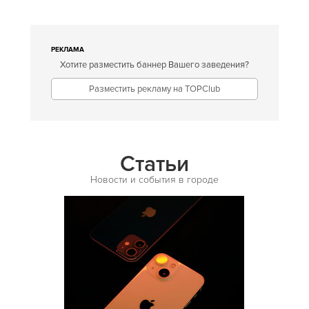
Европейская
Египетская
РЕКЛАМА
Хотите разместить баннер Вашего заведения?
Индийская
Разместить рекламу на TOPClub
Иракская
Ирландская
Испанская
Статьи
Итальянская
Новости и события в городе
Кавказская
Казахская
Калмыцкая
Киргизская
Китайская