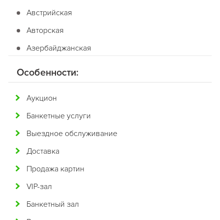
Австрийская
Авторская
Азербайджанская
Американская
Особенности:
Английская
Аукцион
Арабская
Банкетные услуги
Аргентинская
Выездное обслуживание
Армянская
Доставка
Африканская
Продажа картин
Белорусская
VIP-зал
Бельгийская
Банкетный зал
Болгарская