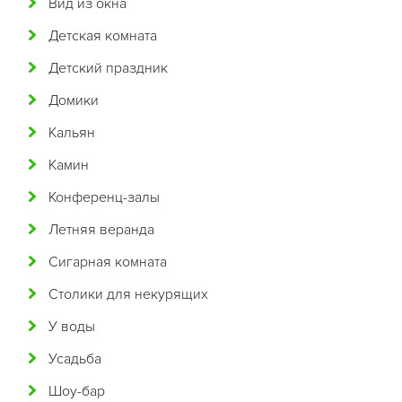
Вид из окна
Бразильская
Детская комната
Бурятская
Детский праздник
Валлийская
Домики
Венгерская
Кальян
Восточная
Камин
Вьетнамская
Конференц-залы
Гавайская
Летняя веранда
Голландская
Сигарная комната
Греческая
Столики для некурящих
Грузинская
У воды
Датская
Усадьба
Домашняя
Шоу-бар
Еврейская