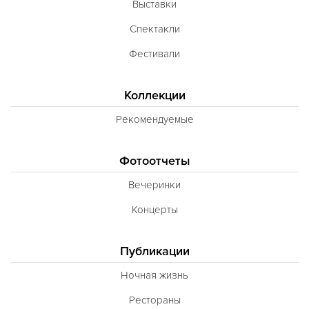
Выставки
Неаполитанская
Спектакли
Балканская
Фестивали
Адриатическая
Сербская
Коллекции
Баварская
Рекомендуемые
Вегетарианская
Фотоотчеты
Морепродукты
Вечеринки
Карибская
Концерты
Иранская
BBQ
Публикации
Одесская
Ночная жизнь
Рестораны