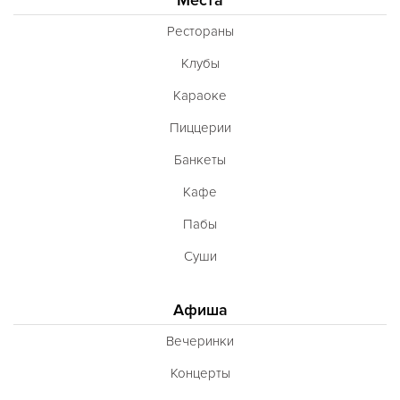
Французская
Рестораны
Чешская
Клубы
Шведская
Караоке
Швейцарская
Пиццерии
Шотландская
Банкеты
Эстонская
Кафе
Югославская
Пабы
Японская
Суши
Латиноамериканская
Гастрономическая
Афиша
Ливанская
Вечеринки
Эклектическая
Концерты
Паназиатская