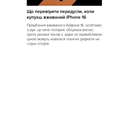
Коми
Що перевірити передусім, коли
Корейская
купуєш вживаний iPhone 16
Кубинская
Придбання вживаного Айфона 16, особливо
з рук, це наче лотерея: обіцянки високі,
Кухня Магриба
проте ризики також є, адже за привабливою
ціною можуть ховатися технічні дефекти чи
«сіра» історія.
Латышская
Литовская
Луизианская
Малайзийская
Марийская
Марокканская
Мексиканская
Молдавская
Монгольская