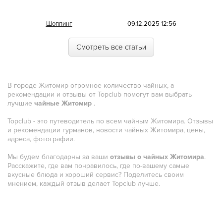
Морская
Шоппинг
09.12.2025 12:56
Немецкая
Смотреть все статьи
Норвежская
Полинезийская
В городе Житомир огромное количество чайных, а
Польская
рекомендации и отзывы от Topclub помогут вам выбрать
лучшие
чайные Житомир
.
Португальская
Topclub - это путеводитель по всем чайным Житомира. Отзывы
Румынская
и рекомендации гурманов, новости чайных Житомира, цены,
адреса, фотографии.
Русская
Мы будем благодарны за ваши
отзывы о чайных Житомира
.
Сирийская
Расскажите, где вам понравилось, где по-вашему самые
вкусные блюда и хороший сервис? Поделитесь своим
Скандинавская
мнением, каждый отзыв делает Topclub лучше.
Смешанная
Средиземноморская