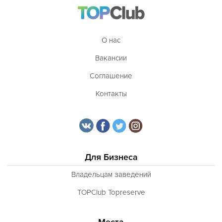
Таджикская
Тайская
О нас
Татарская
Вакансии
Тибетская
Соглашение
Тосканская
Контакты
Тунисская
Турецкая
Узбекская
Украинская
Для Бизнеса
Уральская
Владельцам заведений
Филиппинская
TOPClub Topreserve
Финская
Места