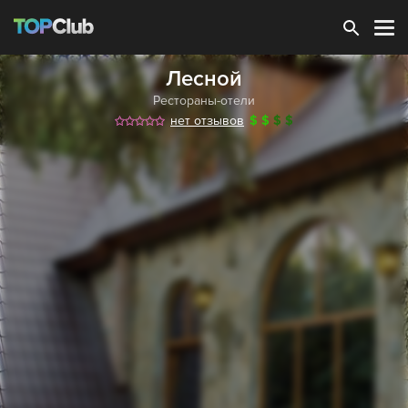
Зарегистрироваться
Лесной
Рестораны-отели
нет отзывов
$
$
$
$