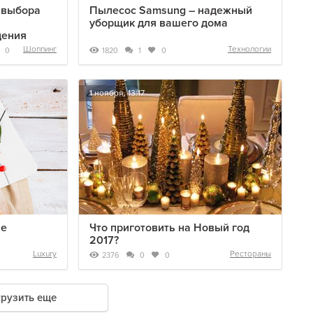
 выбора
Пылесос Samsung – надежный
уборщик для вашего дома
дения
Шоппинг
Технологии
1820
0
1
0
1 ноября, 13:17
ле
Что приготовить на Новый год
2017?
Luxury
Рестораны
2376
0
0
грузить еще