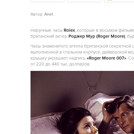
Автор:
Anet
Наручные часы
Rolex
, которые в восьмом фильм
британский актер
Роджер Мур (Roger Moore)
, бу
Часы знаменитого агента британской секретной
выполненной в стальном корпусе, дайверской м
крышку украшает надпись
«Roger Moore 007»
. С
от 220 до 440 тыс. долларов.