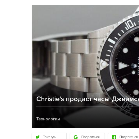
Christie's продаст часы Джеймс
Технологии
Твитнуть
Поделиться
Поделиться