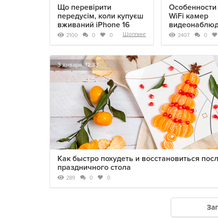
Що перевірити
Особенности
передусім, коли купуєш
WiFi камер
вживаний iPhone 16
видеонаблю
Шоппинг
2100
2407
0
0
0
3 января, 12:33
Как быстро похудеть и восстановиться пос
праздничного стола
289
0
0
За