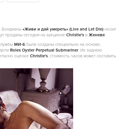
е Бондианы
«Живи и дай умереть» (Live and Let Die)
носил
дут проданы сегодня на аукционе
Christie's
в
Женеве
.
 службы
МИ-6
были созданы специально на основе,
одели
Rolex Oyster Perpetual Submariner
. Их заднюю
огласно оценке
Christie's
, стоимость часов может составить