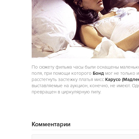
По сюжету фильма часы были оснащены маленьк
поля, при помощи которого
Бонд
мог не только и
расстегнуть застежку платья мисс
Карусо (Мадле
выставляемые на аукцион, конечно, не имеют. О
превращен в циркулярную пилу.
Комментарии