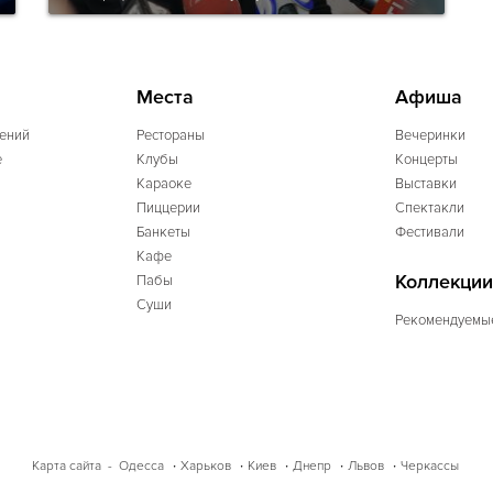
Места
Афиша
ений
Рестораны
Вечеринки
e
Клубы
Концерты
Караоке
Выставки
Пиццерии
Спектакли
Банкеты
Фестивали
Кафе
Коллекции
Пабы
Суши
Рекомендуемы
Одесса
Харьков
Киев
Днепр
Львов
Черкассы
Карта сайта