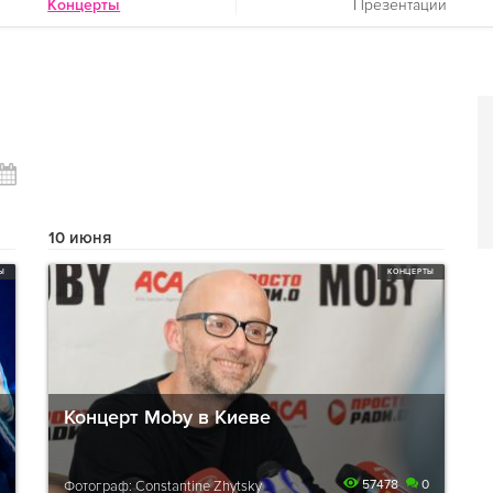
Концерты
Презентации
10 июня
Ы
КОНЦЕРТЫ
Концерт Moby в Киеве
57478
0
Фотограф: Constantine Zhytsky