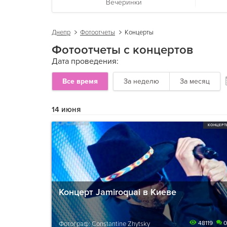
Вечеринки
Днепр
Фотоотчеты
Концерты
Фотоотчеты с концертов
Дата проведения:
Все время
За неделю
За месяц
14 июня
КОНЦЕРТ
Концерт Jamiroquai в Киеве
48119
0
Фотограф: Constantine Zhytsky