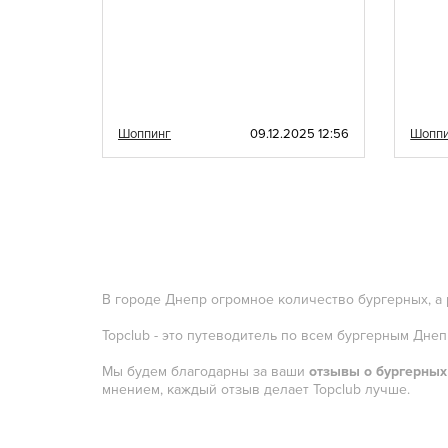
020 10:47
Шоппинг
09.12.2025 12:56
Шопп
В городе Днепр огромное количество бургерных, а
Topclub - это путеводитель по всем бургерным Дне
Мы будем благодарны за ваши
отзывы о бургерных
мнением, каждый отзыв делает Topclub лучше.