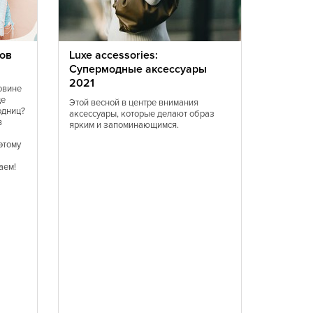
ов
Luxe accessories:
Мода 20
Супермодные аксессуары
перед 
2021
устоять
овине
ще
Этой весной в центре внимания
В 2021 б
одниц?
аксессуары, которые делают образ
желтого ц
в
ярким и запоминающимся.
оттенков 
Женственн
этому
настроен
аем!