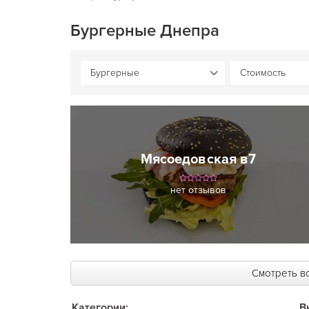
Бургерные Днепра
Мясоедовская в7
нет отзывов
Смотреть вс
Категории:
В