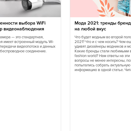
Норвежская
Португальская
Сирийская
енности выбора WiFi
Мода 2021: тренды бренд
р видеонаблюдения
на любой вкус
Средиземноморская
Татарская
камера — это стандартная,
Что будет модным во второй пол
ая имеет встроенный модуль Wi-
2021? Что и с чем носить? Чем е
Тунисская
я передачи видеопотока и данных
удивят дизайнеры модников и м
Украинская
 беспроводное соединение.
Какие бренды стали любимыми 
fashion world? Нам ответы на эти
я
Финская
вопросы не менее интересны, по
попытались собрать актуальную
Шведская
информацию в одной статье. Чит
Эстонская
Латиноамериканская
Эклектическая
кая
Балканская
Баварская
ы
Карибская
Одесская