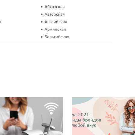
Абхазская
Авторская
я
Английская
я
Армянская
Бельгийская
Бурятская
Восточная
Голландская
Датская
Европейская
Иракская
Итальянская
Калмыцкая
Коми
Кухня Магриба
Луизианская
Марокканская
Монгольская