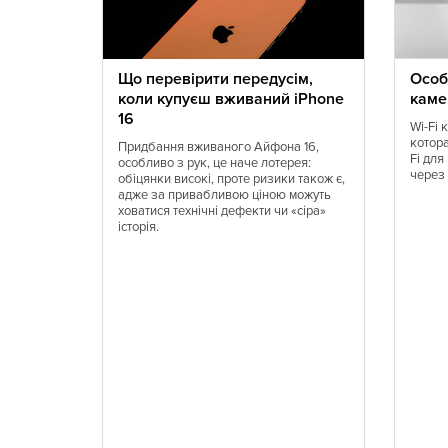
Морская
Немецкая
Полинезийская
Польская
Румынская
Русская
уста
Що перевірити передусім,
Особ
коли купуєш вживаний iPhone
каме
Скандинавская
Смешанная
и
16
щенная
Таджикская
Тайская
Wi-Fi 
ьные
котор
Придбання вживаного Айфона 16,
Тибетская
Тосканская
ии
Fi дл
особливо з рук, це наче лотерея:
ом и
Турецкая
Узбекская
через
обіцянки високі, проте ризики також є,
ды легко
адже за привабливою ціною можуть
Уральская
Филиппинска
ий месяц
ховатися технічні дефекти чи «сіра»
щимся.
Французская
Чешская
історія.
торым
Швейцарская
Шотландская
е
 любимых
Югославская
Японская
 онлайн-
о всей
Гастрономическая
Ливанская
Паназиатская
Неаполитанс
Адриатическая
Сербская
Вегетарианская
Морепродукт
Иранская
BBQ