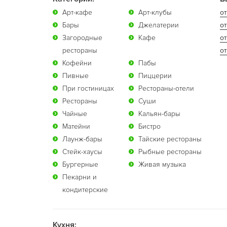
Арт-кафе
Арт-клубы
от
Бары
Джелатерии
от
Загородные
Кафе
о
рестораны
от
Кофейни
Пабы
Пивные
Пиццерии
При гостиницах
Рестораны-отели
Рестораны
Суши
Чайные
Кальян-бары
Матейни
Бистро
Лаунж-бары
Тайские рестораны
Стейк-хаусы
Рыбные рестораны
Бургерные
Живая музыка
Пекарни и
кондитерские
Кухня: