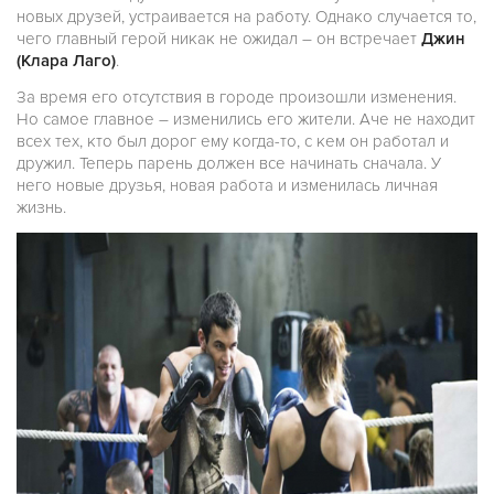
новых друзей, устраивается на работу. Однако случается то,
чего главный герой никак не ожидал – он встречает
Джин
(Клара Лаго)
.
За время его отсутствия в городе произошли изменения.
Но самое главное – изменились его жители. Аче не находит
всех тех, кто был дорог ему когда-то, с кем он работал и
дружил. Теперь парень должен все начинать сначала. У
него новые друзья, новая работа и изменилась личная
жизнь.