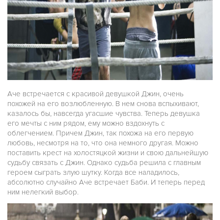
Аче встречается с красивой девушкой Джин, очень
похожей на его возлюбленную. В нем снова вспыхивают,
казалось бы, навсегда угасшие чувства. Теперь девушка
его мечты с ним рядом, ему можно вздохнуть с
облегчением. Причем Джин, так похожа на его первую
любовь, несмотря на то, что она немного другая. Можно
поставить крест на холостяцкой жизни и свою дальнейшую
судьбу связать с Джин. Однако судьба решила с главным
героем сыграть злую шутку. Когда все наладилось,
абсолютно случайно Аче встречает Баби. И теперь перед
ним нелегкий выбор.