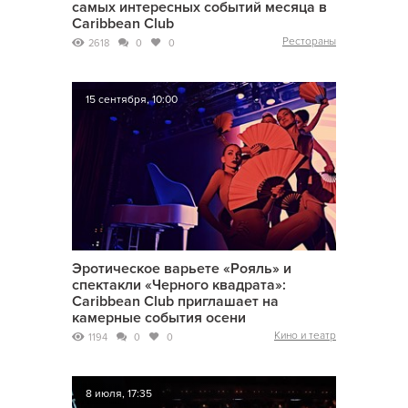
самых интересных событий месяца в
Caribbean Club
Рестораны
2618
0
0
15 сентября, 10:00
Эротическое варьете «Рояль» и
спектакли «Черного квадрата»:
Caribbean Club приглашает на
камерные события осени
Кино и театр
1194
0
0
8 июля, 17:35