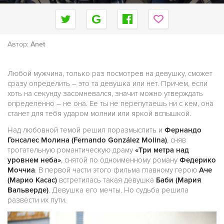
Автор:
Anet
Любой мужчина, только раз посмотрев на девушку, сможет
сразу определить – это та девушка или нет. Причем, если
хоть на секунду засомневался, значит можно утверждать
определенно – не она. Ее ты не перепутаешь ни с кем, она
станет для тебя ударом молнии или яркой вспышкой.
Над любовной темой решил поразмыслить и
Фернандо
Гонсалес Молина (Fernando González Molina)
, сняв
трогательную романтическую драму
«Три метра над
уровнем неба»
, снятой по одноименному роману
Федерико
Моччиа
. В первой части этого фильма главному герою
Аче
(Марио Касас)
встретилась такая девушка
Баби (Мария
Вальверде)
. Девушка его мечты. Но судьба решила
развести их пути.