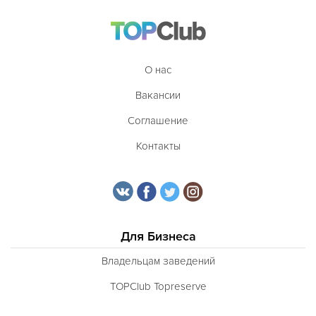
Таджикская
Тайская
Татарская
О нас
Тибетская
Вакансии
Тосканская
Соглашение
Тунисская
Контакты
Турецкая
Узбекская
Украинская
Для Бизнеса
Уральская
Владельцам заведений
Филиппинская
TOPClub Topreserve
Финская