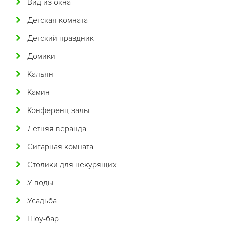
Вид из окна
Бразильская
Детская комната
Бурятская
Детский праздник
Валлийская
Домики
Венгерская
Кальян
Восточная
Камин
Вьетнамская
Конференц-залы
Гавайская
Летняя веранда
Голландская
Сигарная комната
Греческая
Столики для некурящих
Грузинская
У воды
Датская
Усадьба
Домашняя
Шоу-бар
Еврейская