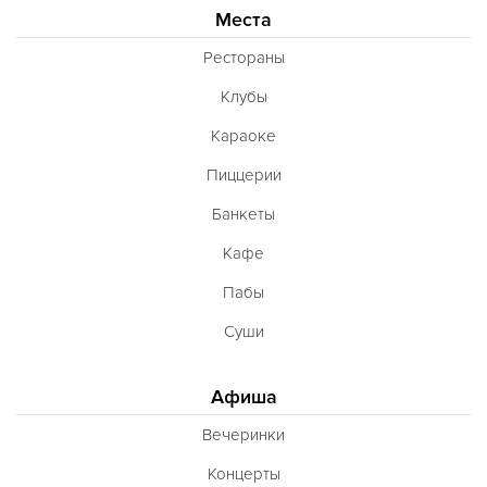
Французская
Места
Чешская
Рестораны
Шведская
Клубы
Швейцарская
Караоке
Шотландская
Пиццерии
Эстонская
Банкеты
Югославская
Кафе
Японская
Пабы
Латиноамериканская
Суши
Гастрономическая
Ливанская
Афиша
Эклектическая
Вечеринки
Паназиатская
Концерты