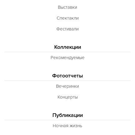
Неаполитанская
Выставки
Балканская
Спектакли
Адриатическая
Фестивали
Сербская
Коллекции
Баварская
Рекомендуемые
Вегетарианская
Морепродукты
Фотоотчеты
Карибская
Вечеринки
Иранская
Концерты
BBQ
Публикации
Одесская
Ночная жизнь