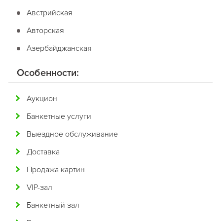
Австрийская
Авторская
Азербайджанская
Американская
Особенности:
Английская
Аукцион
Арабская
Банкетные услуги
Аргентинская
Выездное обслуживание
Армянская
Доставка
Африканская
Продажа картин
Белорусская
VIP-зал
Бельгийская
Банкетный зал
Болгарская