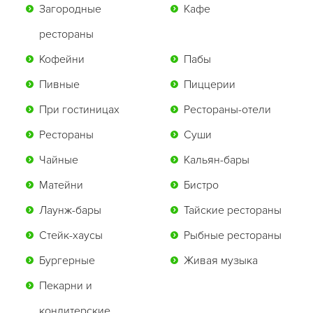
Загородные
Кафе
рестораны
Кофейни
Пабы
Пивные
Пиццерии
При гостиницах
Рестораны-отели
Рестораны
Суши
Чайные
Кальян-бары
Матейни
Бистро
Лаунж-бары
Тайские рестораны
Стейк-хаусы
Рыбные рестораны
Бургерные
Живая музыка
Пекарни и
кондитерские