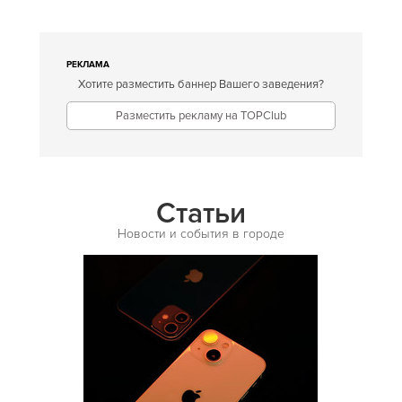
Европейская
Египетская
РЕКЛАМА
Хотите разместить баннер Вашего заведения?
Индийская
Разместить рекламу на TOPClub
Иракская
Ирландская
Испанская
Статьи
Итальянская
Новости и события в городе
Кавказская
Казахская
Калмыцкая
Киргизская
Китайская