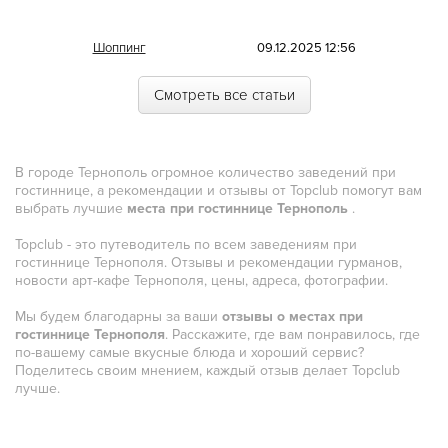
Морская
Шоппинг
09.12.2025 12:56
Немецкая
Смотреть все статьи
Норвежская
Полинезийская
В городе Тернополь огромное количество заведений при
Польская
гостиннице, а рекомендации и отзывы от Topclub помогут вам
выбрать лучшие
места при гостиннице Тернополь
.
Португальская
Topclub - это путеводитель по всем заведениям при
Румынская
гостиннице Тернополя. Отзывы и рекомендации гурманов,
новости арт-кафе Тернополя, цены, адреса, фотографии.
Русская
Мы будем благодарны за ваши
отзывы о местах при
Сирийская
гостиннице Тернополя
. Расскажите, где вам понравилось, где
по-вашему самые вкусные блюда и хороший сервис?
Скандинавская
Поделитесь своим мнением, каждый отзыв делает Topclub
лучше.
Смешанная
Средиземноморская