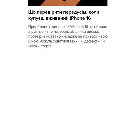
Коми
Що перевірити передусім, коли
Корейская
купуєш вживаний iPhone 16
Кубинская
Придбання вживаного Айфона 16, особливо
з рук, це наче лотерея: обіцянки високі,
Кухня Магриба
проте ризики також є, адже за привабливою
ціною можуть ховатися технічні дефекти чи
«сіра» історія.
Латышская
Литовская
Луизианская
Малайзийская
Марийская
Марокканская
Мексиканская
Молдавская
Монгольская