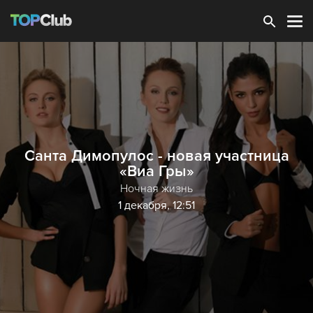
Зарегистрироваться
Санта Димопулос - новая участница
«Виа Гры»
Ночная жизнь
1 декабря, 12:51