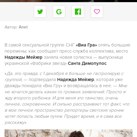
Автор:
Anet
В самой сексуальной группе СНГ
«Виа Гра»
опять большие
перемены: как сообщает пресс-служба коллектива, место
Надежды Мейхер
заняла новая солистка — выпускница
украинской «Фабрики звезд»
Санта Димопулос
.
«
Да, это правда, с 1 декабря я больше не гастролирую с
группой
, — подтвердила
Надежда Мейхер
, которая уже
дважды покидала «Виа Гру» и возвращалась в нее. —
Мне
не хочется делать каких-то громких заявлений. Просто я
жду второго ребенка. И для меня это таинство, очень
личное, сокровенное. И сильно расстраивает тот факт, что
в мое личное пространство репортеры светских хроник
хотят попасть любым путем. Придет время, и я сама все
расскажу»
.