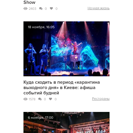
Show
Ночная жизнь
2403
0
0
18 ноября, 16:05
Куда сходить в период «карантина
выходного дня» в Киеве: афиша
событий будней
Рестораны
1578
0
0
6 ноября, 17:00