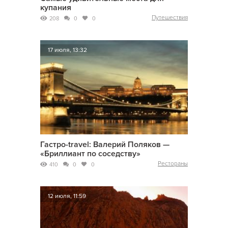
купания
Путешествия
208
0
0
17 июля, 13:32
Гастро-travel: Валерий Поляков —
«Бриллиант по соседству»
Рестораны
410
0
0
12 июля, 11:59