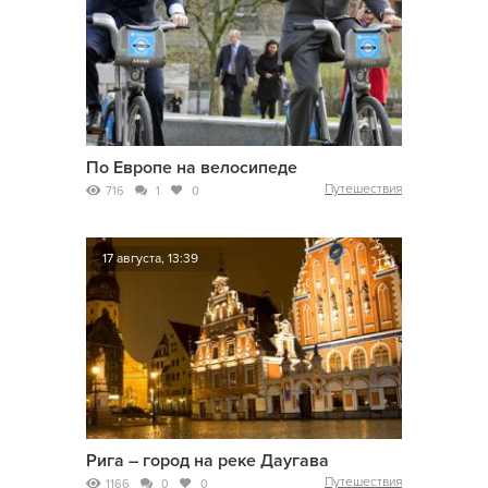
По Европе на велосипеде
Путешествия
716
1
0
17 августа, 13:39
Рига – город на реке Даугава
Путешествия
1166
0
0