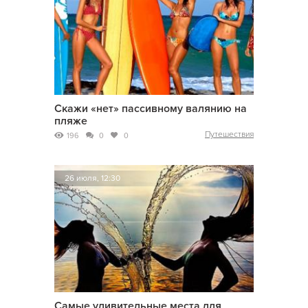
Скажи «нет» пассивному валянию на
пляже
Путешествия
196
0
0
26 июля, 12:30
Самые удивительные места для