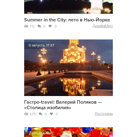
Summer in the City: лето в Нью-Йорке
Дизайн&Арт
712
0
0
6 августа, 17:37
Гастро-travel: Валерий Поляков —
«Столица изобилия»
Рестораны
679
0
0
2 августа, 15:17