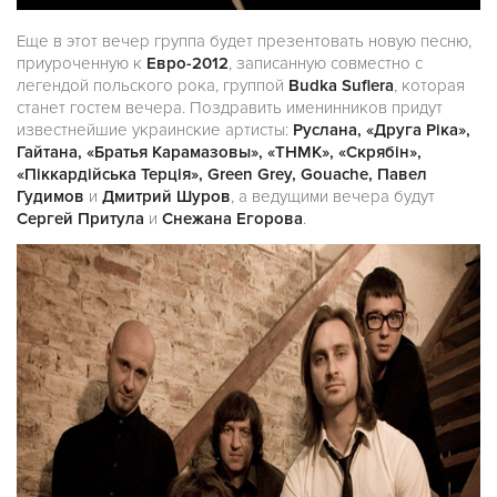
Еще в этот вечер группа будет презентовать новую песню,
приуроченную к
Евро-2012
, записанную совместно с
легендой польского рока, группой
Budka Suflera
, которая
станет гостем вечера. Поздравить именинников придут
известнейшие украинские артисты:
Руслана, «Друга Рiка»,
Гайтана, «Братья Карамазовы», «ТНМК», «Скрябін»,
«Піккардійська Терція», Green Grey, Gouache, Павел
Гудимов
и
Дмитрий Шуров
, а ведущими вечера будут
Сергей Притула
и
Снежана Егорова
.