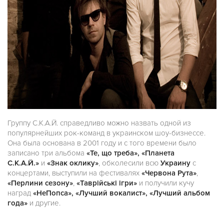
Группу С.К.А.Й. справедливо можно назвать одной из
популярнейших рок-команд в украинском шоу-бизнессе.
Она была основана в 2001 году и с того времени было
записано три альбома
«Те, що треба», «Планета
С.К.А.Й.»
и
«Знак оклику»
, обколесили всю
Украину
с
концертами, выступили на фестивалях
«Червона Рута»
,
«Перлини сезону»
,
«Таврійські ігри»
и
получили кучу
наград
«НеПопса», «Лучший вокалист», «Лучший альбом
года»
и другие.