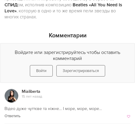
СПИД
ом, исполнив композицию
Веаtles «All You Need Is
Love»
, которую в одно и то же время пели звезды во
многих странах.
Комментарии
Войдите или зарегистрируйтесь чтобы оставить
комментарий
Войти
Зарегистрироваться
Mialiberta
15 лет назад
Відео дуже чуттєве та ніжне... І море, море, море...
Ответить