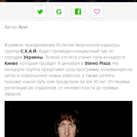
Автор:
Anet
В рамках празднования 10-летия творческой карьеры
группы
С.К.А.Й.
будет проведен концертный тур по
городам
Украины
. Точкой отсчета станет гала-концерт в
Киеве
, который пройдет 8 декабря в
Stereo Plaza
. На
концерте группа представит шоу-программу, основанную на
хитах и совершенно новых работах, а также ребята
покажут какой путь они проделали за эти 10 лет. От первых
репетиций до стадионов, от неизвестности до прямых
эфиров.