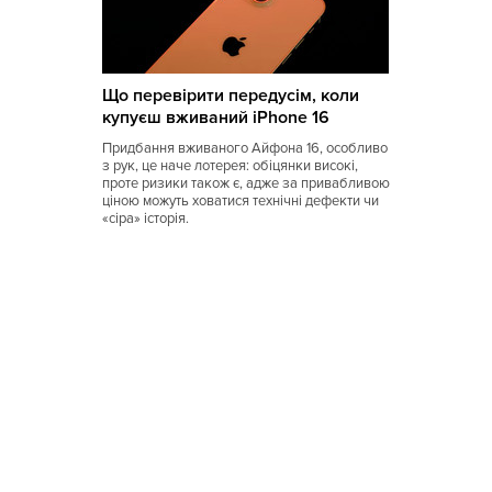
Що перевірити передусім, коли
купуєш вживаний iPhone 16
Придбання вживаного Айфона 16, особливо
з рук, це наче лотерея: обіцянки високі,
проте ризики також є, адже за привабливою
ціною можуть ховатися технічні дефекти чи
«сіра» історія.