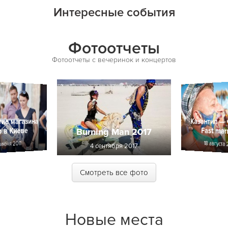
Интересные события
Фотоотчеты
Фотоотчеты с вечеринок и концертов
ие магазина
Казантип — 
 в Киеве
Fast mar
Burning Man 2017
18 августа 
 июня 2011
4 сентября 2017
Смотреть все фото
Новые места