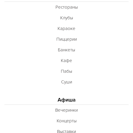
Полинезийская
Рестораны
Польская
Клубы
Португальская
Караоке
Румынская
Пиццерии
Русская
Банкеты
Сирийская
Кафе
Скандинавская
Пабы
Смешанная
Суши
Средиземноморская
Афиша
Таджикская
Вечеринки
Тайская
Концерты
Татарская
Выставки