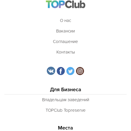
Кухня Магриба
Латышская
О нас
Литовская
Вакансии
Луизианская
Соглашение
Малайзийская
Контакты
Марийская
Марокканская
Мексиканская
Молдавская
Для Бизнеса
Монгольская
Владельцам заведений
Морская
TOPClub Topreserve
Немецкая
Норвежская
Места