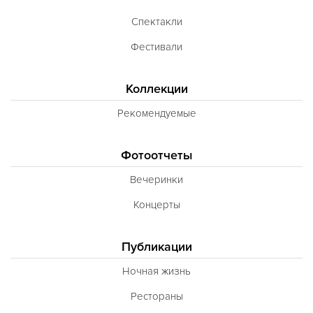
Тибетская
Спектакли
Тосканская
Фестивали
Тунисская
Турецкая
Коллекции
Узбекская
Рекомендуемые
Украинская
Фотоотчеты
Уральская
Вечеринки
Филиппинская
Концерты
Финская
Французская
Публикации
Чешская
Ночная жизнь
Шведская
Рестораны
Швейцарская