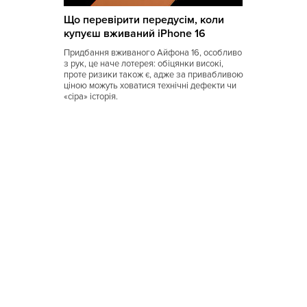
Що перевірити передусім, коли
Восточная
купуєш вживаний iPhone 16
Вьетнамская
Придбання вживаного Айфона 16, особливо
з рук, це наче лотерея: обіцянки високі,
Гавайская
проте ризики також є, адже за привабливою
ціною можуть ховатися технічні дефекти чи
Голландская
«сіра» історія.
Греческая
Грузинская
Датская
Домашняя
Еврейская
Европейская
Египетская
Индийская