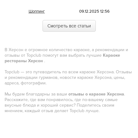
Иракская
Шоппинг
09.12.2025 12:56
Ирландская
Смотреть все статьи
Испанская
Итальянская
В Херсон е огромное количество караоке, а рекомендации и
Кавказская
отзывы от Topclub помогут вам выбрать лучшие
Караоке
рестораны Херсон
Казахская
.
Topclub — это путеводитель по всем караоке Херсона. Отзывы
Калмыцкая
и рекомендации гурманов, новости караоке Херсона, цены,
адреса, фотографии.
Киргизская
Мы будем благодарны за ваши
Китайская
отзывы о караоке Херсона
.
Расскажите, где вам понравилось, где по-вашему самые
вкусные блюда и хороший сервис? Поделитесь своим
Коми
мнением, каждый отзыв делает Topclub лучше.
Корейская
Кубинская