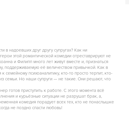
ти в надоевших друг другу супругах? Как ни
 герои этой романтической комедии отреставрируют не
жоанна и Филипп много лет живут вместе и, признаться
ну, поддерживаемую её величеством привычкой. Как в
 к семейному психоаналитику, кто-то просто терпит, кто-
 из семьи. Но наши супруги — не такие. Они решают, что
ер готов приступить к работе. С этого момента всё
олнения и курьёзные ситуации не разрушат брак, а,
ременная комедия порадует всех тех, кто не понаслышке
когда не поздно спасти любовь!