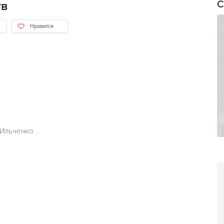
С
тв
Нравится
 Ильченко