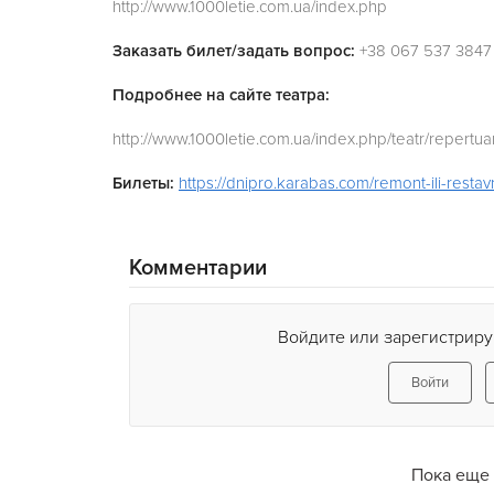
http://www.1000letie.com.ua/index.php
Заказать билет/задать вопрос:
+38 067 537 3847
Подробнее на сайте театра:
http://www.1000letie.com.ua/index.php/teatr/repertuar
Билеты:
https://dnipro.karabas.com/rem
ont-ili-resta
Комментарии
Войдите или зарегистриру
Войти
Пока еще 