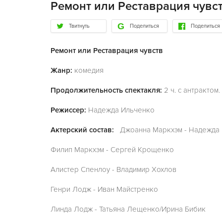
Ремонт или Реставрация чувс
Твитнуть
Поделиться
Поделиться
Ремонт или Реставрация чувств
Жанр:
комедия
Продолжительность спектакля:
2 ч. с антрактом.
Режиссер:
Надежда Ильченко
Актерский состав:
Джоанна Маркхэм - Надежда
Филип Маркхэм - Сергей Крощенко
Алистер Спенлоу - Владимир Хохлов
Генри Лодж - Иван Майстренко
Линда Лодж - Татьяна Лещенко/Ирина Бибик