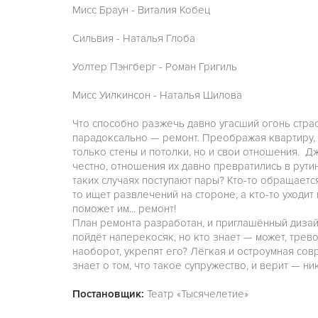
Мисс Браун - Виталия Кобец
Сильвия - Наталья Глоба
Уолтер Пэнгберг - Роман Григиль
Мисс Уилкинсон - Наталья Шилова
Что способно разжечь давно угасший огонь страс
парадоксально — ремонт. Преображая квартиру,
только стены и потолки, но и свои отношения. Д
честно, отношения их давно превратились в рути
таких случаях поступают пары? Кто-то обращается
то ищет развлечений на стороне, а кто-то уходит
поможет им... ремонт!
План ремонта разработан, и приглашённый дизайн
пойдёт наперекосяк, но кто знает — может, трев
наоборот, укрепят его? Лёгкая и остроумная сов
знает о том, что такое супружество, и верит — ни
Постановщик:
Театр «Тысячелетие»