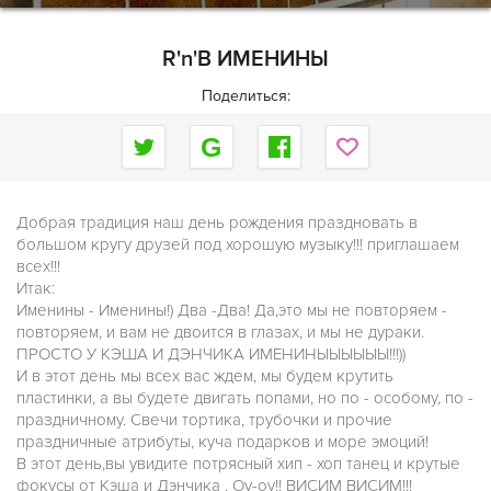
R'n'B ИМЕНИНЫ
Поделиться:
Добрая традиция наш день рождения праздновать в
большом кругу друзей под хорошую музыку!!! приглашаем
всех!!!
Итак:
Именины - Именины!) Два -Два! Да,это мы не повторяем -
повторяем, и вам не двоится в глазах, и мы не дураки.
ПРОСТО У КЭША И ДЭНЧИКА ИМЕНИНЫЫЫЫЫЫ!!!))
И в этот день мы всех вас ждем, мы будем крутить
пластинки, а вы будете двигать попами, но по - особому, по -
праздничному. Свечи тортика, трубочки и прочие
праздничные атрибуты, куча подарков и море эмоций!
В этот день,вы увидите потрясный хип - хоп танец и крутые
фокусы от Кэша и Дэнчика . Оу-оу!! ВИСИМ ВИСИМ!!!