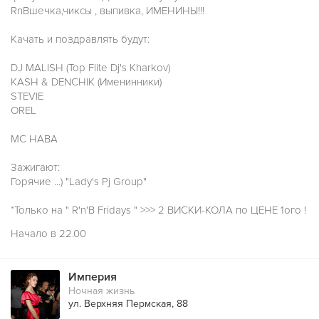
RnBшечка,чиксы , выпивка, ИМЕНИНЫ!!!
Качать и поздравлять будут:
DJ MALISH (Top Flite Dj's Kharkov)
KASH & DENCHIK (Именинники)
STEVIE
OREL
MC HABA
Зажигают:
Горячие ...) "Lady's Pj Group"
*Только на " R'n'B Fridays " >>> 2 ВИСКИ-КОЛА по ЦЕНЕ 1ого !
Начало в 22.00
Империя
Ночная жизнь
ул. Верхняя Пермская, 88