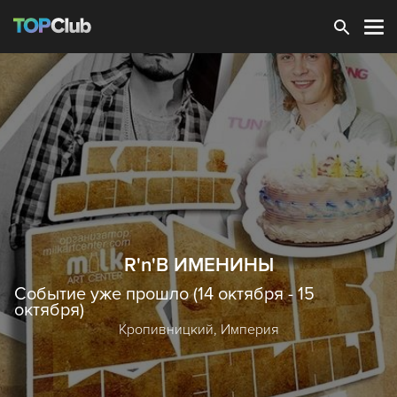
Зарегистрироваться
R'n'B ИМЕНИНЫ
Событие уже прошло (14 октября - 15
октября)
Кропивницкий,
Империя