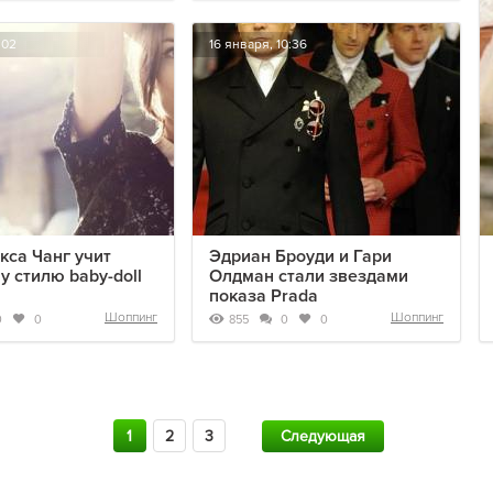
:02
16 января, 10:36
лекса Чанг учит
Эдриан Броуди и Гари
у стилю baby-doll
Олдман стали звездами
показа Prada
Шоппинг
Шоппинг
855
0
0
0
0
1
2
3
Следующая