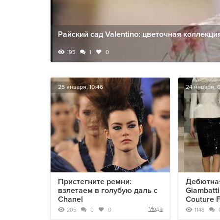
Райский сад Valentino: цветочная коллекц
195
1
0
25 января, 10:46
24 января, 0
Пристегните ремни:
Дебютна
взлетаем в голубую даль с
Giambatti
Chanel
Couture 
Мода
205
1148
0
0