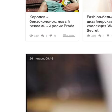
Королевы
Fashion-бель
бензоколонок: новый
дизайнерска
рекламный ролик Prada
коллекция Vic
Secret
Шоппинг
339
330
1
0
1
26 января, 09:46