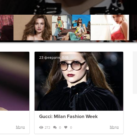
23 февраля, 11:15
Gucci: Milan Fashion Week
Мода
Мода
272
0
0