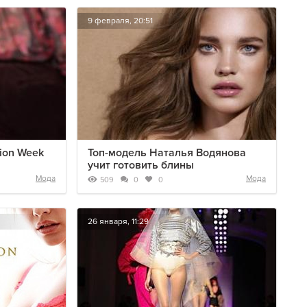
9 февраля, 20:51
ion Week
Топ-модель Наталья Водянова
учит готовить блины
Мода
Мода
509
0
0
26 января, 11:29