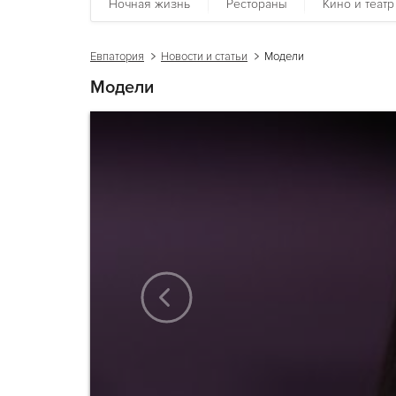
Ночная жизнь
Рестораны
Кино и театр
Евпатория
Новости и статьи
Модели
Модели