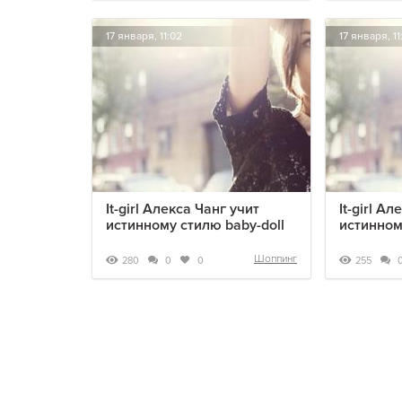
17 января, 11:02
17 января, 11
It-girl Алекса Чанг учит
It-girl А
истинному стилю baby-doll
истинном
Шоппинг
280
255
0
0