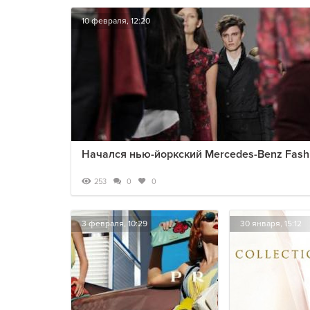
10 февраля, 12:20
Начался нью-йоркский Mercedes-Benz Fash
253
0
0
3 февраля, 10:29
30 января, 15:12