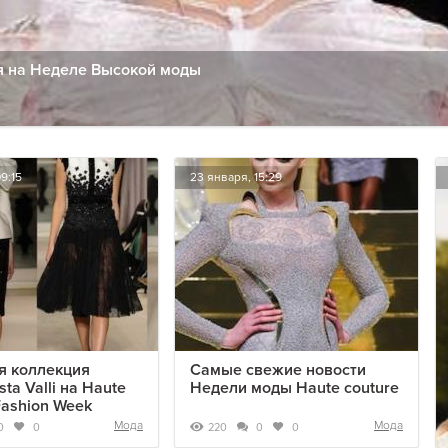
ия на Неделе Высокой моды
9:15
23 января, 15:29
я коллекция
Самые свежие новости
sta Valli на Haute
Недели моды Haute couture
Fashion Week
Мода
Мода
220
0
0
0
0