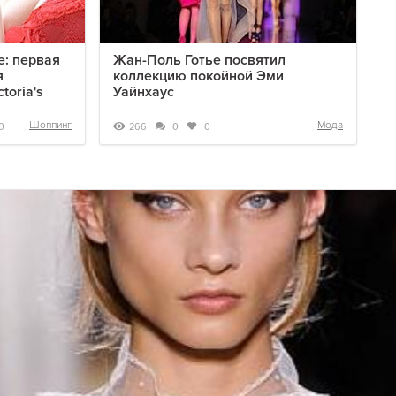
е: первая
Жан-Поль Готье посвятил
я
коллекцию покойной Эми
toria's
Уайнхаус
Шоппинг
Мода
266
0
0
0