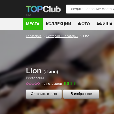
Lion
МЕСТА
КОЛЛЕКЦИИ
ФОТО
АФИША
Евпатория
Рестораны Евпатории
Lion
Lion
(Лион)
Рестораны
нет отзывов
$
$
$
$
Оставить отзыв
В избранное