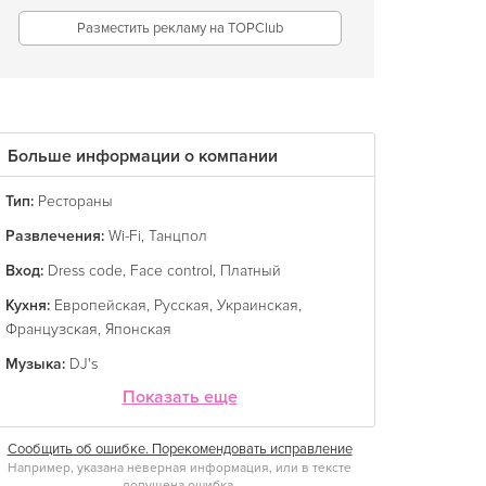
Разместить рекламу на TOPClub
Больше информации о компании
Тип:
Рестораны
Развлечения:
Wi-Fi
,
Танцпол
Вход:
Dress code
,
Face control
,
Платный
Кухня:
Европейская
,
Русская
,
Украинская
,
Французская
,
Японская
Музыка:
DJ's
Показать еще
Сообщить об ошибке. Порекомендовать исправление
Например, указана неверная информация, или в тексте
допущена ошибка.