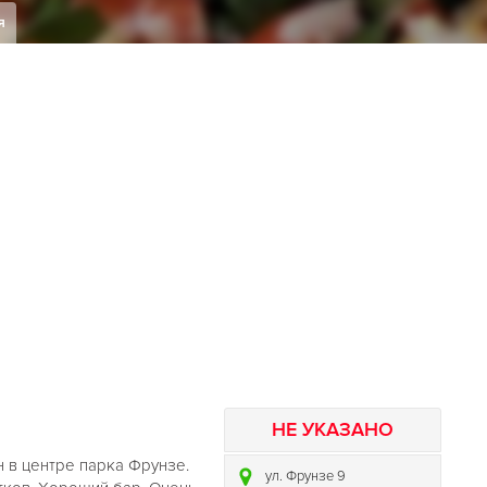
я
НЕ УКАЗАНО
н в центре парка Фрунзе.
ул. Фрунзе 9