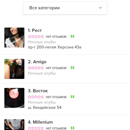
Все категории
1
.
Рест
нет отзывов
$$
Ночные клубы
пр-т 200-летия Херсона 43а
2
.
Amigo
нет отзывов
$$
Ночные клубы
3
.
Восток
нет отзывов
$$
Ночные клубы
ш. Киндийское 54
4
.
Millenium
нет отзывов
$$