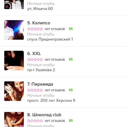
Ночные клубы
ул. Ильича 60
5
.
Калипсо
нет отзывов
$$
Ночные клубы
спуск Приднепровский 1
6
.
XXL
нет отзывов
$$
Ночные клубы
пр-т Ушакова 2
7
.
Пирамида
нет отзывов
$$
Ночные клубы
просп. 200 лет Херсона 9
8
.
Шоколад club
нет отзывов
$$
Ночные клубы