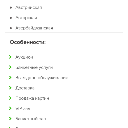
Австрийская
Авторская
Азербайджанская
Американская
Особенности:
Английская
Аукцион
Арабская
Банкетные услуги
Аргентинская
Выездное обслуживание
Армянская
Доставка
Африканская
Продажа картин
Белорусская
VIP-зал
Бельгийская
Банкетный зал
Болгарская