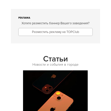
Европейская
Египетская
РЕКЛАМА
Хотите разместить баннер Вашего заведения?
Индийская
Разместить рекламу на TOPClub
Иракская
Ирландская
Испанская
Статьи
Итальянская
Новости и события в городе
Кавказская
Казахская
Калмыцкая
Киргизская
Китайская