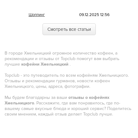
Морская
Шоппинг
09.12.2025 12:56
Немецкая
Смотреть все статьи
Норвежская
Полинезийская
В городе Хмельницкий огромное количество кофеен, а
Польская
рекомендации и отзывы от Topclub помогут вам выбрать
лучшие
кофейни Хмельницкий
.
Португальская
Topclub - это путеводитель по всем кофейням Хмельницкого.
Румынская
Отзывы и рекомендации гурманов, новости кофеен
Хмельницкого, цены, адреса, фотографии.
Русская
Мы будем благодарны за ваши
отзывы о кофейнях
Сирийская
Хмельницкого
. Расскажите, где вам понравилось, где по-
вашему самые вкусные блюда и хороший сервис? Поделитесь
Скандинавская
своим мнением, каждый отзыв делает Topclub лучше.
Смешанная
Средиземноморская