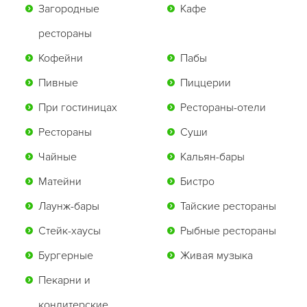
Загородные
Кафе
рестораны
Кофейни
Пабы
Пивные
Пиццерии
При гостиницах
Рестораны-отели
Рестораны
Суши
Чайные
Кальян-бары
Матейни
Бистро
Лаунж-бары
Тайские рестораны
Стейк-хаусы
Рыбные рестораны
Бургерные
Живая музыка
Пекарни и
кондитерские