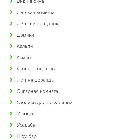
Вид из окна
Бразильская
Детская комната
Бурятская
Детский праздник
Валлийская
Домики
Венгерская
Кальян
Восточная
Камин
Вьетнамская
Конференц-залы
Гавайская
Летняя веранда
Голландская
Сигарная комната
Греческая
Столики для некурящих
Грузинская
У воды
Датская
Усадьба
Домашняя
Шоу-бар
Еврейская