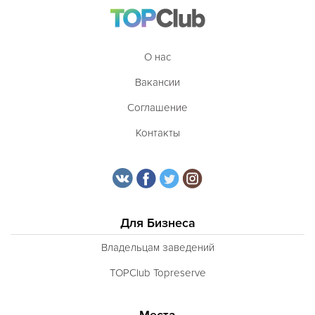
Таджикская
Тайская
О нас
Татарская
Вакансии
Тибетская
Соглашение
Тосканская
Контакты
Тунисская
Турецкая
Узбекская
Украинская
Для Бизнеса
Уральская
Владельцам заведений
Филиппинская
TOPClub Topreserve
Финская
Места