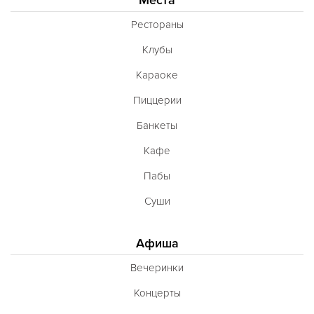
Французская
Рестораны
Чешская
Клубы
Шведская
Караоке
Швейцарская
Пиццерии
Шотландская
Банкеты
Эстонская
Кафе
Югославская
Пабы
Японская
Суши
Латиноамериканская
Гастрономическая
Афиша
Ливанская
Вечеринки
Эклектическая
Концерты
Паназиатская