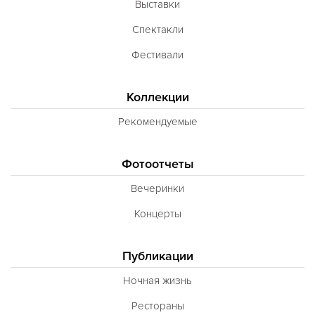
Выставки
Неаполитанская
Спектакли
Балканская
Фестивали
Адриатическая
Сербская
Коллекции
Баварская
Рекомендуемые
Вегетарианская
Фотоотчеты
Морепродукты
Вечеринки
Карибская
Концерты
Иранская
BBQ
Публикации
Одесская
Ночная жизнь
Рестораны