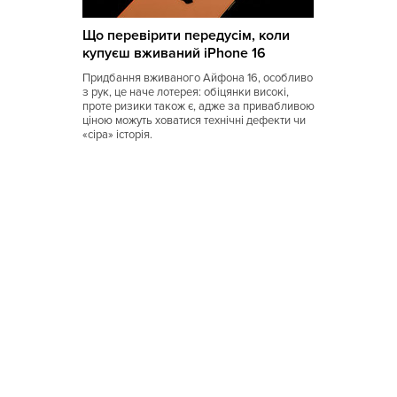
Коми
Що перевірити передусім, коли
Корейская
купуєш вживаний iPhone 16
Кубинская
Придбання вживаного Айфона 16, особливо
з рук, це наче лотерея: обіцянки високі,
Кухня Магриба
проте ризики також є, адже за привабливою
ціною можуть ховатися технічні дефекти чи
«сіра» історія.
Латышская
Литовская
Луизианская
Малайзийская
Марийская
Марокканская
Мексиканская
Молдавская
Монгольская