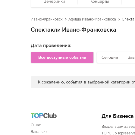
Вечеринки
Концерты
Ивано-Франковск
Афиша Ивано-Франковска
Спекта
Спектакли Ивано-Франковска
Дата проведения:
Все доступные события
Сегодня
Зав
К сожалению, события в выбранной категории от
Для Бизнеса
О нас
Владельцам завед
Вакансии
TOPClub Topreserv