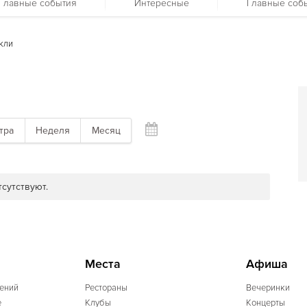
Главные события
Интересные
Главные соб
кли
тра
Неделя
Месяц
сутствуют.
Места
Афиша
ений
Рестораны
Вечеринки
e
Клубы
Концерты