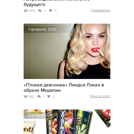
будущего
Дизайн&Арт
1914
0
0
7 февраля, 12:52
«Плохая девчонка» Линдси Лохан в
образе Мерилин
Кино и театр
482
1
0
5 февраля, 20:07