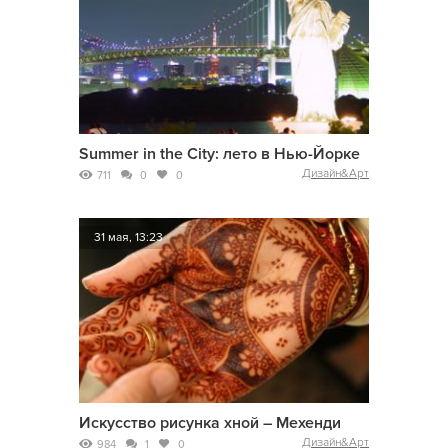
Summer in the City: лето в Нью-Йорке
Дизайн&Арт
711
0
0
31 мая, 13:23
Искусство рисунка хной – Мехенди
Дизайн&Арт
984
1
0