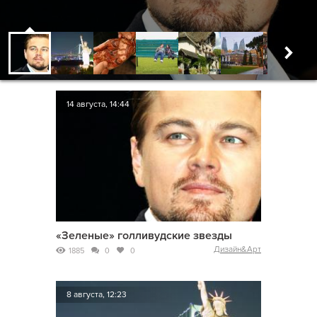
14 августа, 14:44
«Зеленые» голливудские звезды
Дизайн&Арт
1885
0
0
8 августа, 12:23