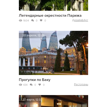
Легендарные окрестности Парижа
Дизайн&Арт
1604
0
0
20 апреля, 12:39
Прогулки по Баку
Рестораны
434
0
0
23 марта, 12:32