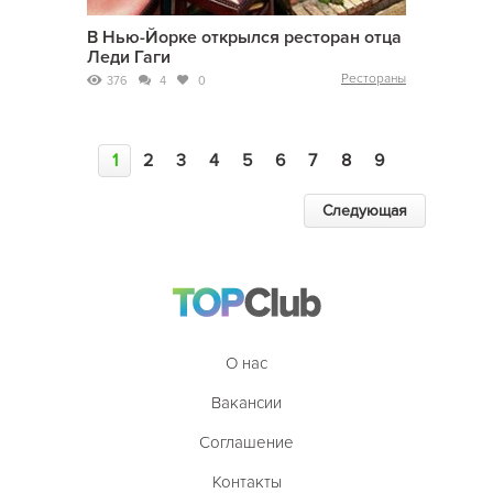
В Нью-Йорке открылся ресторан отца
Леди Гаги
Рестораны
376
4
0
1
2
3
4
5
6
7
8
9
Следующая
О нас
Вакансии
Соглашение
Контакты