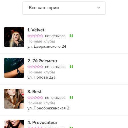
Все категории
1
.
Velvet
нет отзывов
$$
Ночные клубы
ул. Дзержинского 24
2
.
7й Элемент
нет отзывов
$$
Ночные клубы
ул. Попова 22а
3
.
Best
нет отзывов
$$
Ночные клубы
ул. Преображенская 2
4
.
Provocateur