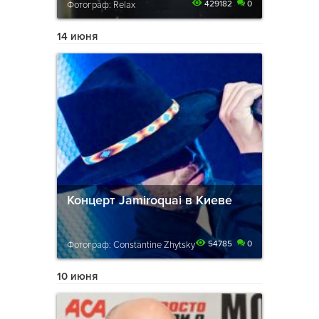
429182
0
Фотограф: Relax
14 июня
Концерт Jamiroquai в Киеве
54785
0
Фотограф: Constantine Zhytsky
10 июня