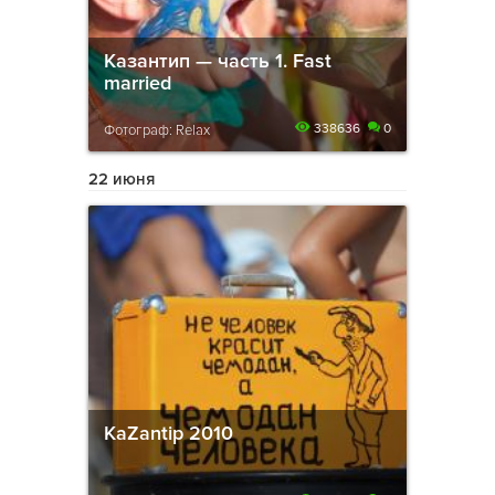
Казантип — часть 1. Fast
married
338636
0
Фотограф: Relax
22 июня
KaZantip 2010