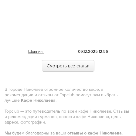
Марокканская
Мексиканская
Молдавская
Монгольская
Морская
Шоппинг
09.12.2025 12:56
Немецкая
Смотреть все статьи
Норвежская
Полинезийская
В городе Николаев огромное количество кафе, а
Польская
рекомендации и отзывы от Topclub помогут вам выбрать
лучшие
Кафе Николаева
.
Португальская
Topclub — это путеводитель по всем кафе Николаева. Отзывы
Румынская
и рекомендации гурманов, новости кафе Николаева, цены,
адреса, фотографии.
Русская
Мы будем благодарны за ваши
отзывы о кафе Николаева
.
Сирийская