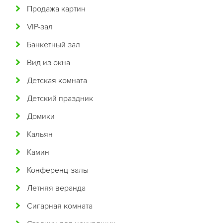
Продажа картин
Белорусская
VIP-зал
Бельгийская
Банкетный зал
Болгарская
Вид из окна
Бразильская
Детская комната
Бурятская
Детский праздник
Валлийская
Домики
Венгерская
Кальян
Восточная
Камин
Вьетнамская
Конференц-залы
Гавайская
Летняя веранда
Голландская
Сигарная комната
Греческая