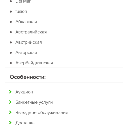
Del Mar
fusion
Абхазская
Австралийская
Австрийская
Авторская
Азербайджанская
Американская
Особенности:
Английская
Аукцион
Арабская
Банкетные услуги
Аргентинская
Выездное обслуживание
Армянская
Доставка
Африканская