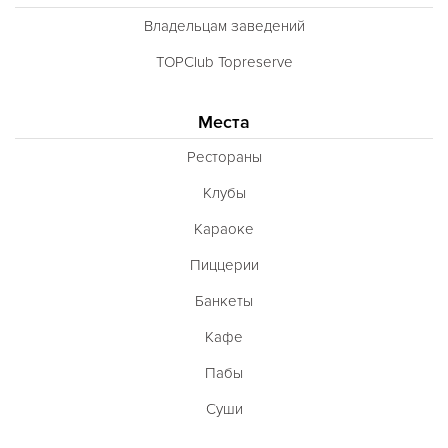
Уральская
Владельцам заведений
Филиппинская
TOPClub Topreserve
Финская
Места
Французская
Рестораны
Чешская
Клубы
Шведская
Караоке
Швейцарская
Пиццерии
Шотландская
Банкеты
Эстонская
Кафе
Югославская
Пабы
Японская
Суши
Латиноамериканская