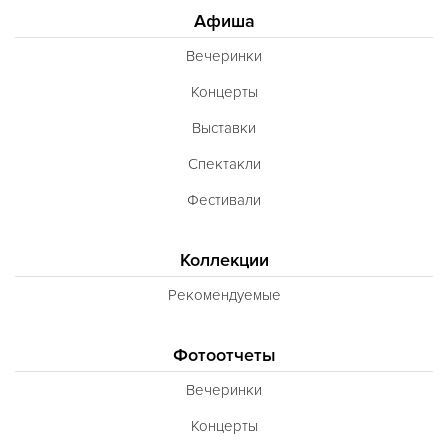
Гастрономическая
Афиша
Ливанская
Вечеринки
Эклектическая
Концерты
Паназиатская
Выставки
Неаполитанская
Спектакли
Балканская
Фестивали
Адриатическая
Сербская
Коллекции
Баварская
Рекомендуемые
Вегетарианская
Фотоотчеты
Морепродукты
Вечеринки
Карибская
Концерты
Иранская