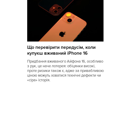
Калмыцкая
Киргизская
Китайская
Коми
Що перевірити передусім, коли
Корейская
купуєш вживаний iPhone 16
Кубинская
Придбання вживаного Айфона 16, особливо
з рук, це наче лотерея: обіцянки високі,
Кухня Магриба
проте ризики також є, адже за привабливою
ціною можуть ховатися технічні дефекти чи
«сіра» історія.
Латышская
Литовская
Луизианская
Малайзийская
Марийская