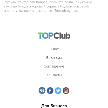
Расскажите, где вам понравилось, где по-вашему самые
вкусные блюда и хороший сервис? Поделитесь своим
Скандинавская
мнением, каждый отзыв делает Topclub лучше.
Смешанная
Средиземноморская
Таджикская
Тайская
О нас
Татарская
Вакансии
Тибетская
Соглашение
Тосканская
Контакты
Тунисская
Турецкая
Узбекская
Украинская
Для Бизнеса