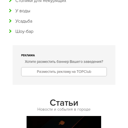
Столики для некурящих
Грузинская
У воды
Датская
Усадьба
Домашняя
Шоу-бар
Еврейская
Европейская
Египетская
РЕКЛАМА
Хотите разместить баннер Вашего заведения?
Индийская
Разместить рекламу на TOPClub
Иракская
Ирландская
Испанская
Статьи
Итальянская
Новости и события в городе
Кавказская
Казахская