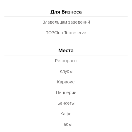
Кухня Магриба
Для Бизнеса
Латышская
Литовская
Владельцам заведений
Луизианская
TOPClub Topreserve
Малайзийская
Места
Марийская
Рестораны
Марокканская
Клубы
Мексиканская
Караоке
Молдавская
Пиццерии
Монгольская
Банкеты
Морская
Кафе
Немецкая
Пабы
Норвежская