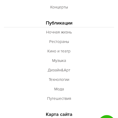
Тибетская
Концерты
Тосканская
Тунисская
Публикации
Турецкая
Ночная жизнь
Узбекская
Рестораны
Украинская
Кино и театр
Уральская
Музыка
Филиппинская
Дизайн&Арт
Финская
Технологии
Французская
Мода
Чешская
Путешествия
Шведская
Карта сайта
Швейцарская