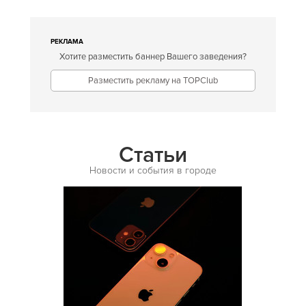
Американская
Английская
РЕКЛАМА
Хотите разместить баннер Вашего заведения?
Арабская
Разместить рекламу на TOPClub
Аргентинская
Армянская
Африканская
Статьи
Белорусская
Новости и события в городе
Бельгийская
Болгарская
Бразильская
Бурятская
Валлийская
Венгерская