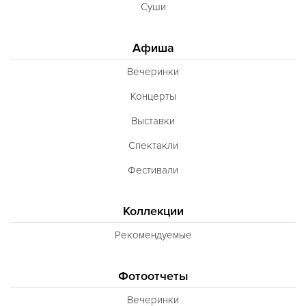
Суши
Полинезийская
Польская
Афиша
Португальская
Вечеринки
Румынская
Концерты
Русская
Выставки
Сирийская
Спектакли
Скандинавская
Фестивали
Смешанная
Коллекции
Средиземноморская
Рекомендуемые
Таджикская
Тайская
Фотоотчеты
Татарская
Вечеринки