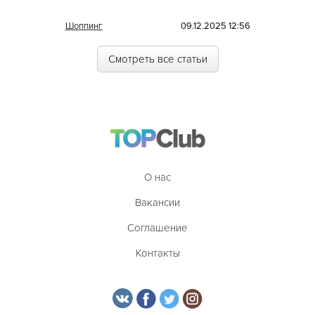
Иракская
Шоппинг
09.12.2025 12:56
Ирландская
Смотреть все статьи
Испанская
Итальянская
Кавказская
Казахская
Калмыцкая
О нас
Киргизская
Вакансии
Китайская
Соглашение
Коми
Контакты
Корейская
Кубинская