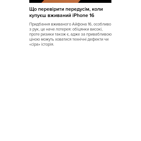
Що перевірити передусім, коли
Восточная
купуєш вживаний iPhone 16
Вьетнамская
Придбання вживаного Айфона 16, особливо
з рук, це наче лотерея: обіцянки високі,
Гавайская
проте ризики також є, адже за привабливою
ціною можуть ховатися технічні дефекти чи
Голландская
«сіра» історія.
Греческая
Грузинская
Датская
Домашняя
Еврейская
Европейская
Египетская
Индийская