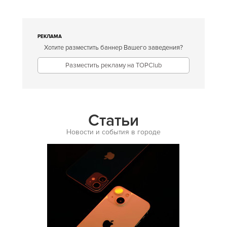
Европейская
Египетская
РЕКЛАМА
Хотите разместить баннер Вашего заведения?
Индийская
Разместить рекламу на TOPClub
Иракская
Ирландская
Испанская
Статьи
Итальянская
Новости и события в городе
Кавказская
Казахская
Калмыцкая
Киргизская
Китайская