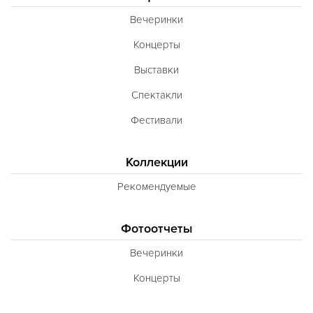
Неаполитанская
Вечеринки
Балканская
Концерты
Адриатическая
Выставки
Сербская
Спектакли
Баварская
Фестивали
Вегетарианская
Коллекции
Морепродукты
Рекомендуемые
Карибская
Иранская
Фотоотчеты
BBQ
Вечеринки
Одесская
Концерты