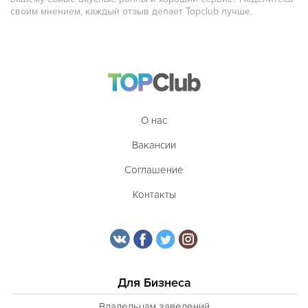
своим мнением, каждый отзыв делает Topclub лучше.
Таджикская
Тайская
Татарская
Тибетская
Тосканская
О нас
Тунисская
Вакансии
Турецкая
Соглашение
Узбекская
Контакты
Украинская
Уральская
Филиппинская
Для Бизнеса
Финская
Владельцам заведений