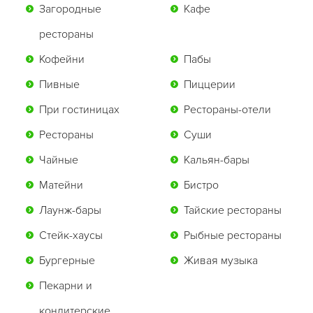
Загородные
Кафе
рестораны
Кофейни
Пабы
Пивные
Пиццерии
При гостиницах
Рестораны-отели
Рестораны
Суши
Чайные
Кальян-бары
Матейни
Бистро
Лаунж-бары
Тайские рестораны
Стейк-хаусы
Рыбные рестораны
Бургерные
Живая музыка
Пекарни и
кондитерские