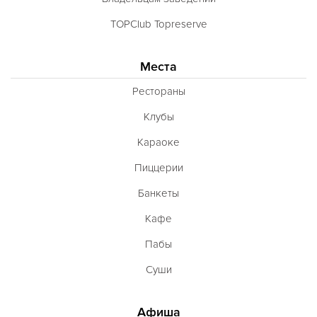
Французская
TOPClub Topreserve
Чешская
Шведская
Места
Швейцарская
Рестораны
Шотландская
Клубы
Эстонская
Караоке
Югославская
Пиццерии
Японская
Банкеты
Латиноамериканская
Кафе
Гастрономическая
Пабы
Ливанская
Суши
Эклектическая
Паназиатская
Афиша