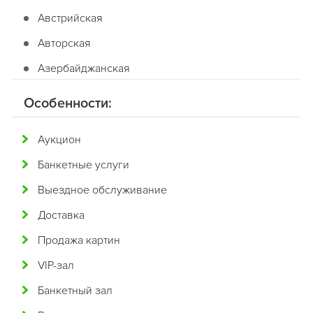
Австрийская
Авторская
Азербайджанская
Американская
Особенности:
Английская
Аукцион
Арабская
Банкетные услуги
Аргентинская
Выездное обслуживание
Армянская
Доставка
Африканская
Продажа картин
Белорусская
VIP-зал
Бельгийская
Банкетный зал
Болгарская