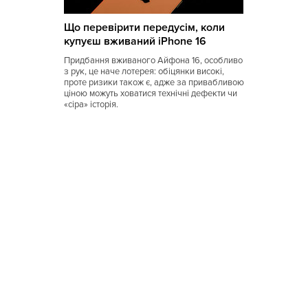
Коми
Що перевірити передусім, коли
Корейская
купуєш вживаний iPhone 16
Кубинская
Придбання вживаного Айфона 16, особливо
з рук, це наче лотерея: обіцянки високі,
Кухня Магриба
проте ризики також є, адже за привабливою
ціною можуть ховатися технічні дефекти чи
«сіра» історія.
Латышская
Литовская
Луизианская
Малайзийская
Марийская
Марокканская
Мексиканская
Молдавская
Монгольская