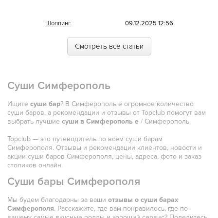
Морская
Шоппинг
09.12.2025 12:56
Немецкая
Смотреть все статьи
Норвежская
Полинезийская
Суши Симферополь
Польская
Португальская
Ищите
суши бар
? В Симферополь е огромное количество
суши баров, а рекомендации и отзывы от Topclub помогут вам
Румынская
выбрать лучшие
суши в Симферополь е
/ Симферополь.
Русская
Topclub — это путеводитель по всем суши барам
Симферополя. Отзывы и рекомендации клиентов, новости и
Сирийская
акции суши баров Симферополя, цены, адреса, фото и заказ
столиков онлайн.
Скандинавская
Суши бары Симферополя
Смешанная
Мы будем благодарны за ваши
отзывы о суши барах
Симферополя
Средиземноморская
. Расскажите, где вам понравилось, где по-
вашему самые вкусные роллы и хороший сервис? Поделитесь