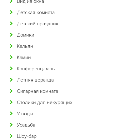
Вид из окна
Бразильская
Детская комната
Бурятская
Детский праздник
Валлийская
Домики
Венгерская
Кальян
Восточная
Камин
Вьетнамская
Конференц-залы
Гавайская
Летняя веранда
Голландская
Сигарная комната
Греческая
Столики для некурящих
Грузинская
У воды
Датская
Усадьба
Домашняя
Шоу-бар
Еврейская