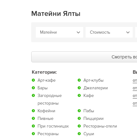
Матейни Ялты
Смотреть вс
Категории:
В
Арт-кафе
Арт-клубы
от
Бары
Джелатерии
от
Загородные
Кафе
о
рестораны
от
Кофейни
Пабы
Пивные
Пиццерии
При гостиницах
Рестораны-отели
Рестораны
Суши