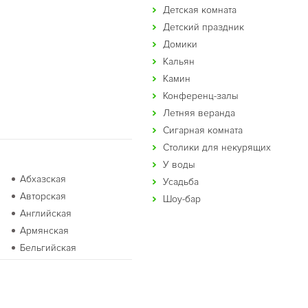
Детская комната
Детский праздник
Домики
Кальян
Камин
Конференц-залы
Летняя веранда
Сигарная комната
Столики для некурящих
У воды
Абхазская
Усадьба
Авторская
Шоу-бар
Английская
Армянская
Бельгийская
Бурятская
Восточная
Голландская