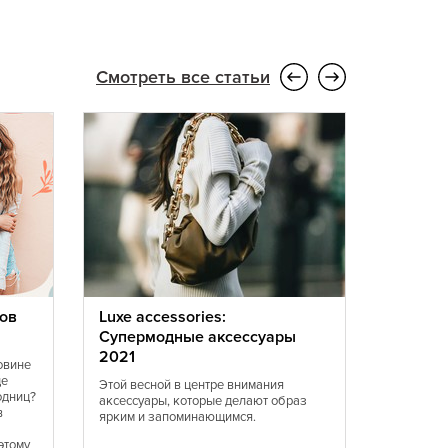
Смотреть все статьи
ов
Luxe accessories:
Мода 20
Супермодные аксессуары
перед 
2021
устоять
овине
ще
Этой весной в центре внимания
В 2021 б
одниц?
аксессуары, которые делают образ
желтого ц
в
ярким и запоминающимся.
оттенков 
Женственн
этому