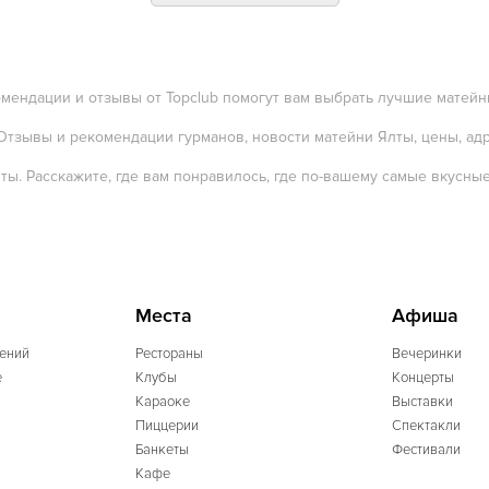
омендации и отзывы от Topclub помогут вам выбрать лучшие матейн
 Отзывы и рекомендации гурманов, новости матейни Ялты, цены, ад
ы. Расскажите, где вам понравилось, где по-вашему самые вкусны
Места
Афиша
ений
Рестораны
Вечеринки
e
Клубы
Концерты
Караоке
Выставки
Пиццерии
Спектакли
Банкеты
Фестивали
Кафе