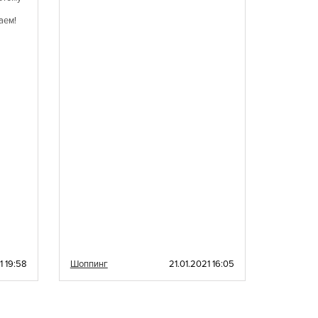
настроен
аем!
1 19:58
Шоппинг
21.01.2021 16:05
Шоппинг