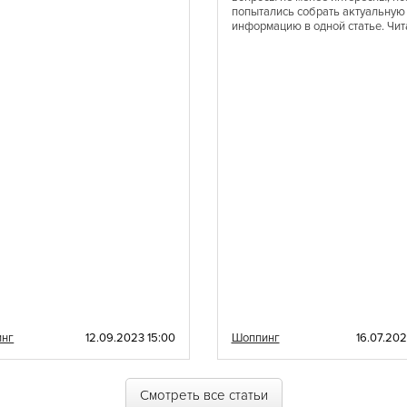
попытались собрать актуальную
Шведская
информацию в одной статье. Чит
Эстонская
Латиноамериканская
Эклектическая
Балканская
Баварская
Карибская
Одесская
инг
12.09.2023 15:00
Шоппинг
16.07.202
Смотреть все статьи