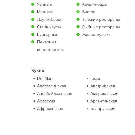
Чайные
Кальян-бары
Матейни
Бистро
Лаунж-бары
Тайские рестораны
Стейк-хаусы
Рыбные рестораны
Бургерные
Живая музыка
Пекарни и
кондитерские
Кухня:
Del Mar
fusion
Австралийская
Австрийская
Азербайджанская
Американская
Арабская
Аргентинская
Африканская
Белорусская
Болгарская
Бразильская
Валлийская
Венгерская
Вьетнамская
Гавайская