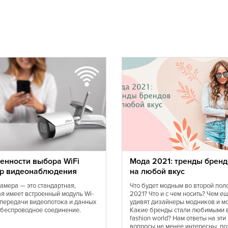
Датская
Европейская
Иракская
Итальянская
Калмыцкая
Коми
Кухня Магриба
Луизианская
Марокканская
Монгольская
Норвежская
Португальская
Сирийская
енности выбора WiFi
Мода 2021: тренды бренд
р видеонаблюдения
на любой вкус
Средиземноморская
Татарская
камера — это стандартная,
Что будет модным во второй пол
ая имеет встроенный модуль Wi-
2021? Что и с чем носить? Чем е
Тунисская
я передачи видеопотока и данных
удивят дизайнеры модников и м
Украинская
 беспроводное соединение.
Какие бренды стали любимыми 
fashion world? Нам ответы на эти
Финская
вопросы не менее интересны, по