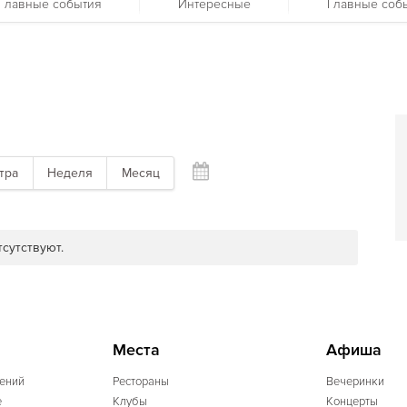
Главные события
Интересные
Главные соб
тра
Неделя
Месяц
сутствуют.
Места
Афиша
ений
Рестораны
Вечеринки
e
Клубы
Концерты