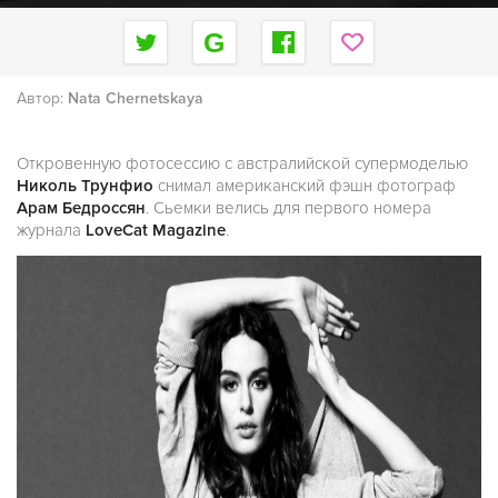
Автор:
Nata Chernetskaya
Откровенную фотосессию с австралийской супермоделью
Николь Трунфио
снимал американский фэшн фотограф
Арам Бедроссян
. Сьемки велись для первого номера
журнала
LoveCat Magazine
.