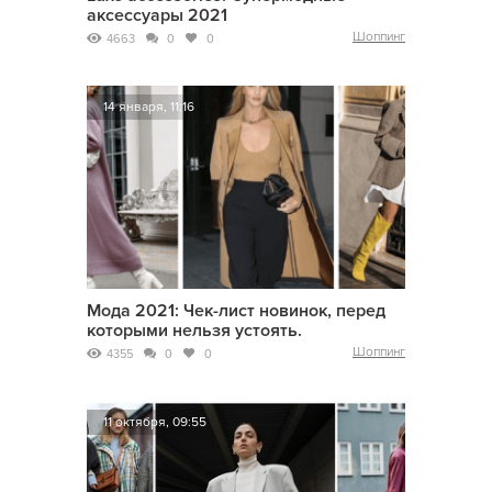
аксессуары 2021
Шоппинг
4663
0
0
14 января, 11:16
Мода 2021: Чек-лист новинок, перед
которыми нельзя устоять.
Шоппинг
4355
0
0
11 октября, 09:55