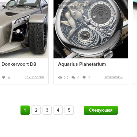
15:48
27 декабря, 15:43
 Donkervoort D8
Aquarius Planetarium
Технологии
Технологии
217
0
0
0
1
2
3
4
5
Следующая