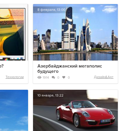
8 февраля, 13:00
e?
Азербайджанский мегаполис
будущего
Технологии
Дизайн&Арт
1914
0
0
10 января, 13:22