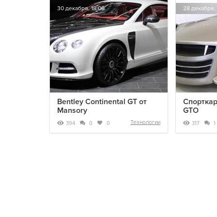
30 декабря, 18:06
28 декабря, 
Bentley Continental GT от
Спорткар
Mansory
GTO
Технологии
394
317
0
0
1