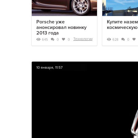
Porsche уже
Купите назе
анонсировал новинку
космическую
2013 года
Технологии
645
628
0
0
0
10 января, 11:57