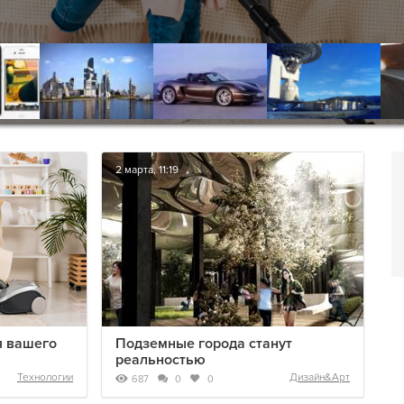
2 марта, 11:19
я вашего
Подземные города станут
реальностью
Технологии
Дизайн&Арт
687
0
0