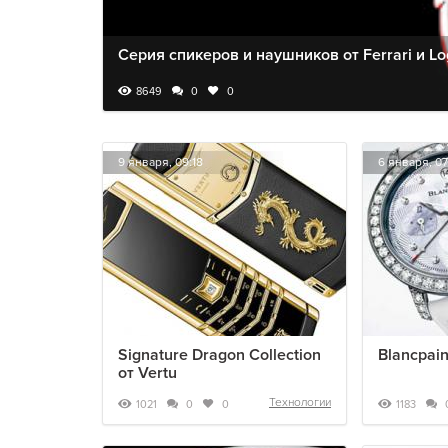
Серия спикеров и наушников от Ferrari и Lo
8649
0
0
9 января, 09:18
6 января, 07
Signature Dragon Collection
Blancpain
от Vertu
Технологии
1021
1183
0
0