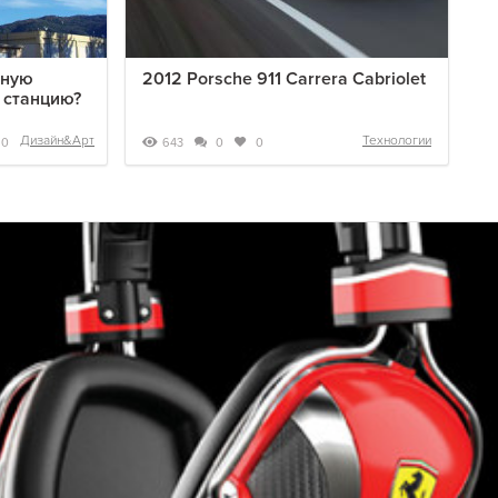
мную
2012 Porsche 911 Carrera Cabriolet
 станцию?
Дизайн&Арт
Технологии
643
0
0
0