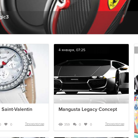
gic3
:21
4 января, 07:25
 Saint-Valentin
Mangusta Legacy Concept
Технологии
Технологии
359
0
0
0
0