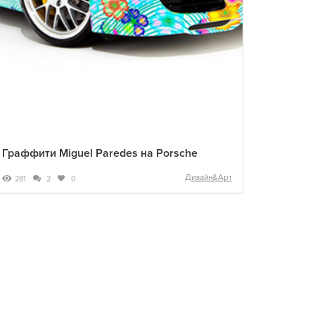
Граффити Miguel Paredes на Porsche
Дизайн&Арт
281
2
0