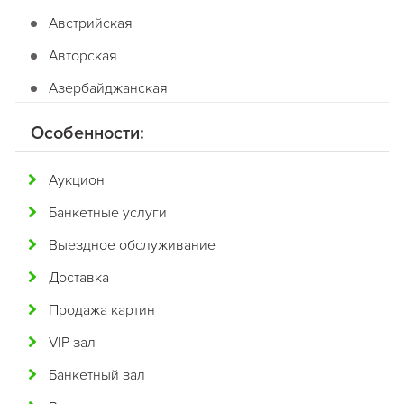
Австрийская
Авторская
Азербайджанская
Американская
Особенности:
Английская
Аукцион
Арабская
Банкетные услуги
Аргентинская
Выездное обслуживание
Армянская
Доставка
Африканская
Продажа картин
Белорусская
VIP-зал
Бельгийская
Банкетный зал
Болгарская