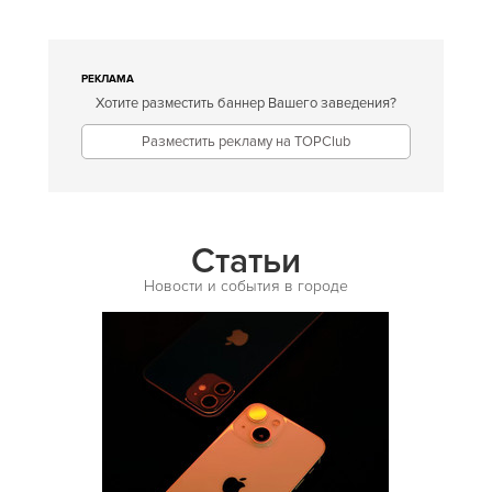
Европейская
Египетская
РЕКЛАМА
Хотите разместить баннер Вашего заведения?
Индийская
Разместить рекламу на TOPClub
Иракская
Ирландская
Испанская
Статьи
Итальянская
Новости и события в городе
Кавказская
Казахская
Калмыцкая
Киргизская
Китайская