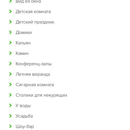
Вид из окна
Бразильская
Детская комната
Бурятская
Детский праздник
Валлийская
Домики
Венгерская
Кальян
Восточная
Камин
Вьетнамская
Конференц-залы
Гавайская
Летняя веранда
Голландская
Сигарная комната
Греческая
Столики для некурящих
Грузинская
У воды
Датская
Усадьба
Домашняя
Шоу-бар
Еврейская