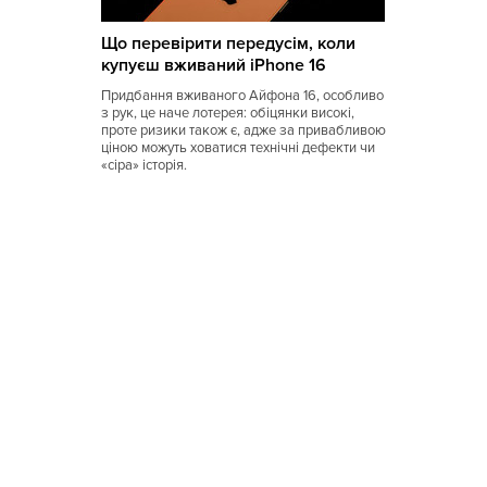
Коми
Що перевірити передусім, коли
Корейская
купуєш вживаний iPhone 16
Кубинская
Придбання вживаного Айфона 16, особливо
з рук, це наче лотерея: обіцянки високі,
Кухня Магриба
проте ризики також є, адже за привабливою
ціною можуть ховатися технічні дефекти чи
«сіра» історія.
Латышская
Литовская
Луизианская
Малайзийская
Марийская
Марокканская
Мексиканская
Молдавская
Монгольская