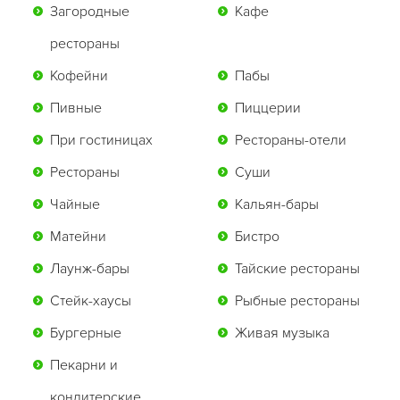
Загородные
Кафе
рестораны
Кофейни
Пабы
Пивные
Пиццерии
При гостиницах
Рестораны-отели
Рестораны
Суши
Чайные
Кальян-бары
Матейни
Бистро
Лаунж-бары
Тайские рестораны
Стейк-хаусы
Рыбные рестораны
Бургерные
Живая музыка
Пекарни и
кондитерские