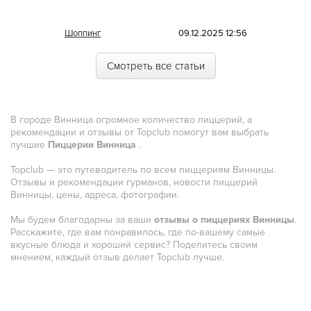
Морская
Шоппинг
09.12.2025 12:56
Немецкая
Смотреть все статьи
Норвежская
Полинезийская
В городе Винница огромное количество пиццерий, а
Польская
рекомендации и отзывы от Topclub помогут вам выбрать
лучшие
Пиццерии Винница
.
Португальская
Topclub — это путеводитель по всем пиццериям Винницы.
Румынская
Отзывы и рекомендации гурманов, новости пиццерий
Винницы, цены, адреса, фотографии.
Русская
Мы будем благодарны за ваши
отзывы о пиццериях Винницы
.
Сирийская
Расскажите, где вам понравилось, где по-вашему самые
вкусные блюда и хороший сервис? Поделитесь своим
Скандинавская
мнением, каждый отзыв делает Topclub лучше.
Смешанная
Средиземноморская