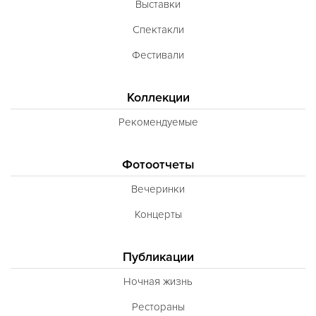
Выставки
Неаполитанская
Спектакли
Балканская
Фестивали
Адриатическая
Сербская
Коллекции
Баварская
Рекомендуемые
Вегетарианская
Фотоотчеты
Морепродукты
Вечеринки
Карибская
Концерты
Иранская
BBQ
Публикации
Одесская
Ночная жизнь
Рестораны