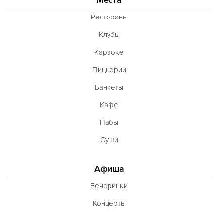
Французская
Рестораны
Чешская
Клубы
Шведская
Караоке
Швейцарская
Пиццерии
Шотландская
Банкеты
Эстонская
Кафе
Югославская
Пабы
Японская
Суши
Латиноамериканская
Гастрономическая
Афиша
Ливанская
Вечеринки
Эклектическая
Концерты
Паназиатская