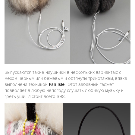
Выпускаются такие наушники в нескольких вариантах: с
мехом черным или бежевым и обтянуты трикотажем, вязка
выполнена техникой
Fair Isle
. Этот забавный гаджет
позволяет в любую непогоду слушать любимую музыку и
греть уши. И стоит всего $98.