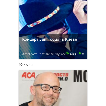
Концерт Jamiroquai в Киеве
53861
0
Фотограф: Constantine Zhytsky
10 июня