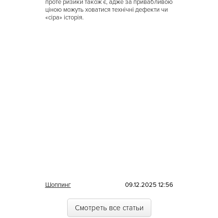
проте ризики також є, адже за привабливою
ціною можуть ховатися технічні дефекти чи
«сіра» історія.
Шоппинг
09.12.2025 12:56
Смотреть все статьи