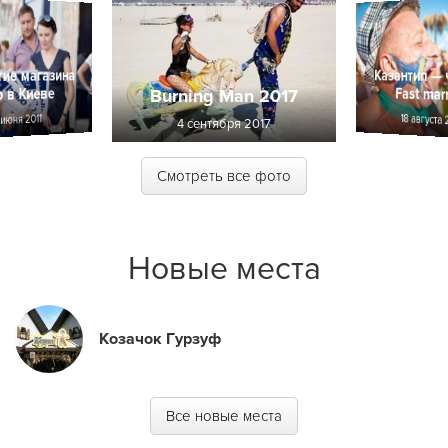
ие магазина
Казантип — 
 в Киеве
Fast mar
Burning Man 2017
18 августа 
 июня 2011
4 сентября 2017
Смотреть все фото
Новые места
Козачок Гурзуф
Все новые места