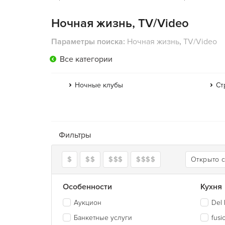
Ночная жизнь, TV/Video
Параметры поиска:
Ночная жизнь
,
TV/Video
Все категории
Ночные клубы
Ст
Фильтры
$
$$
$$$
$$$$
Открыто 
Особенности
Кухня
Аукцион
Del 
Банкетные услуги
fusi