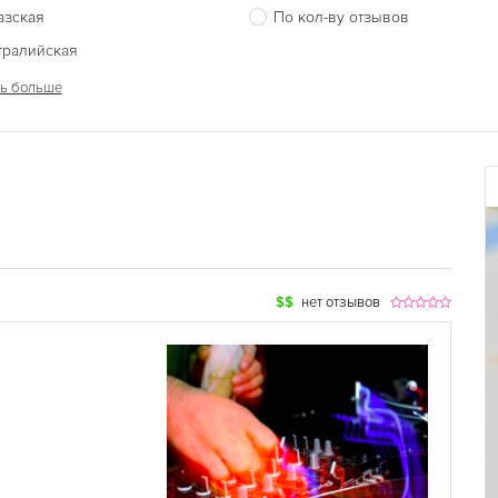
азская
По кол-ву отзывов
тралийская
ь больше
$$
нет отзывов