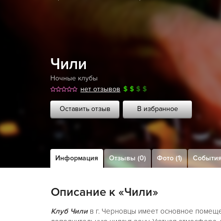
Чили
Ночные клубы
нет отзывов
$
$
$
$
Оставить отзыв
В избранное
Информация
Отзывы (0)
Фото (1)
Событи
Описание к «Чили»
Клуб Чили
в г. Черновцы имеет основное помеще