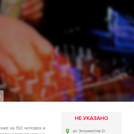
я
НЕ УКАЗАНО
ние на 150 человек и
ул. Энтузиастов 2г