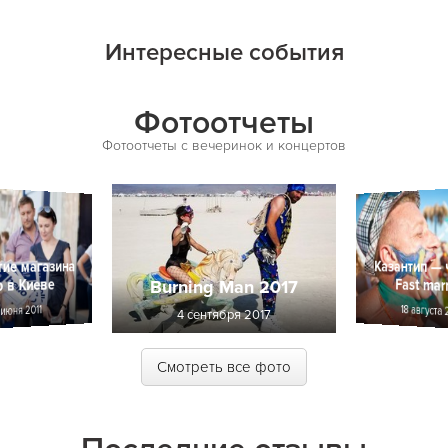
Интересные события
Фотоотчеты
Фотоотчеты с вечеринок и концертов
ие магазина
Казантип — 
 в Киеве
Fast mar
Burning Man 2017
18 августа 
 июня 2011
4 сентября 2017
Смотреть все фото