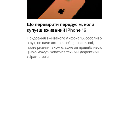
Що перевірити передусім, коли
купуєш вживаний iPhone 16
Придбання вживаного Айфона 16, особливо
з рук, це наче лотерея: обіцянки високі,
проте ризики також є, адже за привабливою
ціною можуть ховатися технічні дефекти чи
«сіра» історія.