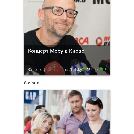
Концерт Moby в Киеве
58036
0
Фотограф: Constantine Zhytsky
8 июня