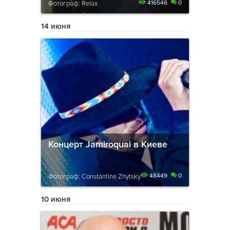
416546
0
Фотограф: Relax
14 июня
Концерт Jamiroquai в Киеве
48449
0
Фотограф: Constantine Zhytsky
10 июня