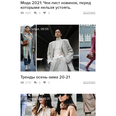
Мода 2021: Чек-лист новинок, перед
которыми нельзя устоять.
Шоппинг
4357
0
0
11 октября, 09:55
Тренды осень-зима 20-21
Шоппинг
2737
0
0
21 сентября, 10:31