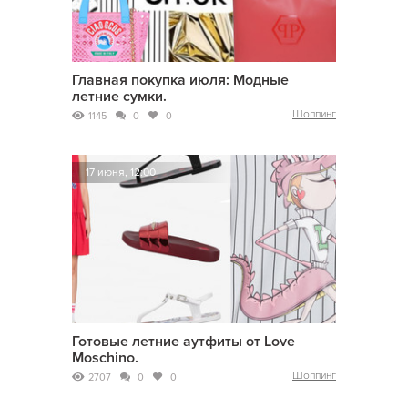
Главная покупка июля: Модные
летние сумки.
Шоппинг
1145
0
0
17 июня, 12:00
Готовые летние аутфиты от Love
Moschino.
Шоппинг
2707
0
0