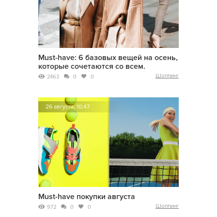
Must-have: 6 базовых вещей на осень,
которые сочетаются со всем.
Шоппинг
2463
0
0
26 августа, 10:47
Must-have покупки августа
Шоппинг
972
0
0