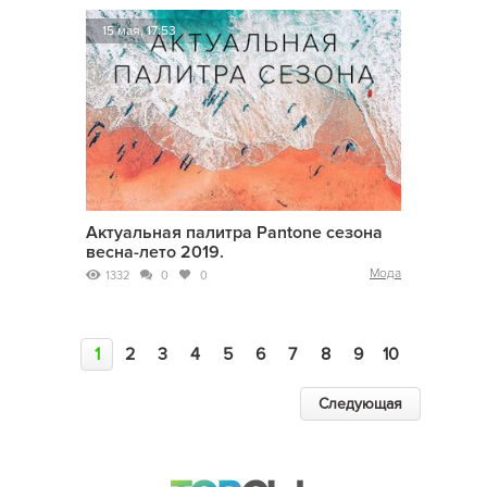
15 мая, 17:53
Актуальная палитра Pantone сезона
весна-лето 2019.
Мода
1332
0
0
1
2
3
4
5
6
7
8
9
10
Следующая