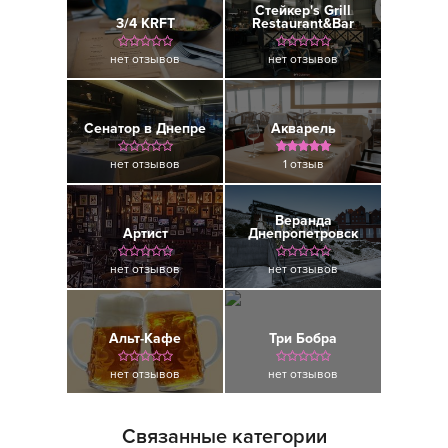
Стейкер's Grill
3/4 KRFT
Restaurant&Bar
нет отзывов
нет отзывов
Сенатор в Днепре
Акварель
нет отзывов
1 отзыв
Веранда
Артист
Днепропетровск
нет отзывов
нет отзывов
Альт-Кафе
Три Бобра
нет отзывов
нет отзывов
Связанные категории