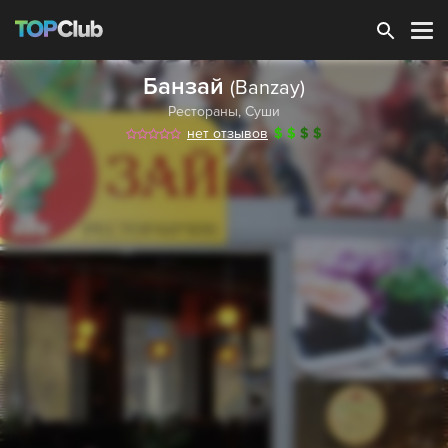
Зарегистрироваться
Банзай
(Banzay)
Рестораны
,
Суши
нет отзывов
$
$
$
$