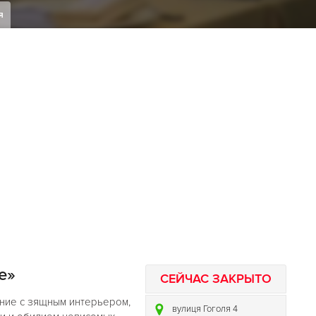
я
е»
СЕЙЧАС ЗАКРЫТО
ение с зящным интерьером,
вулиця Гоголя 4