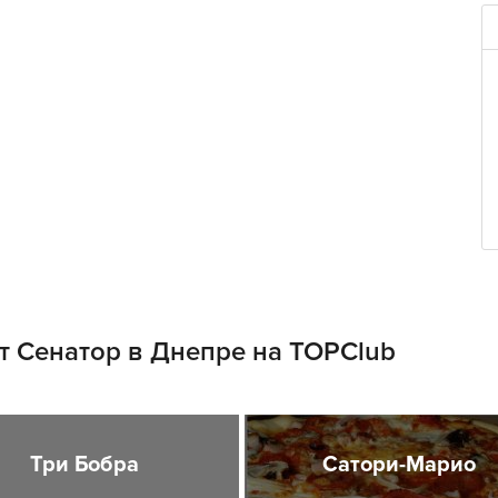
т Сенатор в Днепре на TOPClub
Три Бобра
Сатори-Марио