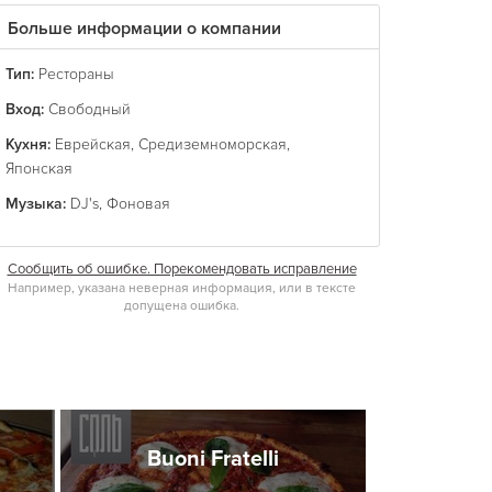
Больше информации о компании
Тип:
Рестораны
Вход:
Свободный
Кухня:
Еврейская
,
Средиземноморская
,
Японская
Музыка:
DJ's
,
Фоновая
Сообщить об ошибке. Порекомендовать исправление
Например, указана неверная информация, или в тексте
допущена ошибка.
Buoni Fratelli