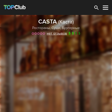
Зарегистрироваться
CASTA
(Каста)
Рестораны
,
Суши
,
Бургерные
нет отзывов
$
$
$
$