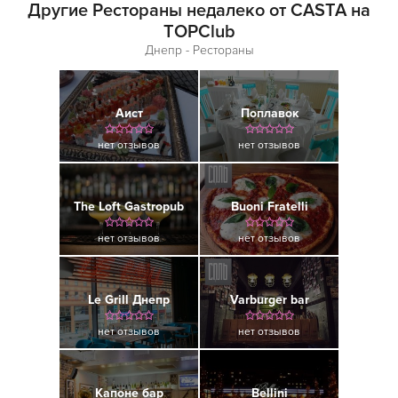
Другие Рестораны недалеко от CASTA на
TOPClub
Днепр - Рестораны
Аист
Поплавок
нет отзывов
нет отзывов
The Loft Gastropub
Buoni Fratelli
нет отзывов
нет отзывов
Le Grill Днепр
Varburger bar
нет отзывов
нет отзывов
Капоне бар
Bellini